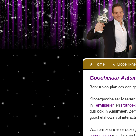
Home
Mogelijkh
Goochelaar Aals
Bent u van plan om een go
Kindergoochelaar Maarten 
in
Terwinselen
en
Pothoek
dus ook in
Aalsmeer
. Zel
goochelshows vol interact
Waarom zou u voor deze g
homepagina
van deze webs