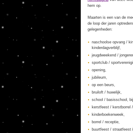
hem op.
Maarten is een van de mee
de loop der jaren optreden
gelegenheden:
naschoolse opvang / ki
kinderdagverblijf,
jeugdweekend / jonger
sportclub / sportverenig
opening,
jubileum,
op een beurs,
bruiloft / huwelijk,
school / basisschool, bi
kerstfeest / kerstborrel /
kinderboekenweek,
borrel / receptie,
buurtfeest / straatfeest 