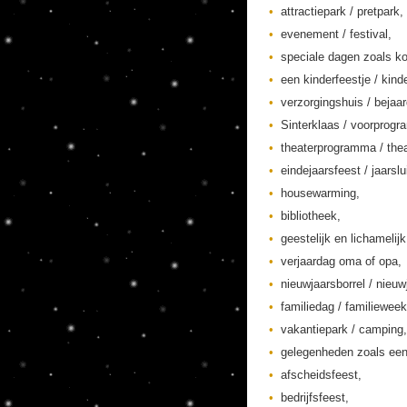
attractiepark / pretpark,
evenement / festival,
speciale dagen zoals ko
een kinderfeestje / kinde
verzorgingshuis / bejaa
Sinterklaas / voorprogr
theaterprogramma / thea
eindejaarsfeest / jaarslu
housewarming,
bibliotheek,
geestelijk en lichamelij
verjaardag oma of opa,
nieuwjaarsborrel / nieuw
familiedag / familieweek
vakantiepark / camping,
gelegenheden zoals een
afscheidsfeest,
bedrijfsfeest,