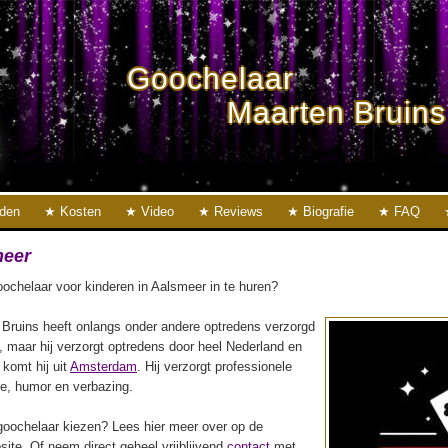
Goochelaar
Maarten Bruins
eden
Kosten
Video
Reviews
Biografie
FAQ
meer
ochelaar voor kinderen in Aalsmeer in te huren?
Bruins heeft onlangs onder andere optredens verzorgd
, maar hij verzorgt optredens door heel Nederland en
f komt hij uit
Amsterdam
. Hij verzorgt professionele
ie, humor en verbazing.
oochelaar kiezen? Lees hier meer over op de
ite. Of neem direct geheel vrijblijvend
contact
met