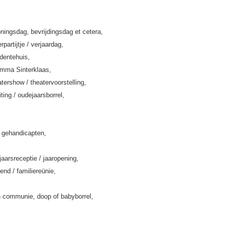
ningsdag, bevrijdingsdag et cetera,
rpartijtje / verjaardag,
rdentehuis,
amma Sinterklaas,
tershow / theatervoorstelling,
iting / oudejaarsborrel,
k gehandicapten,
jaarsreceptie / jaaropening,
end / familiereünie,
 communie, doop of babyborrel,