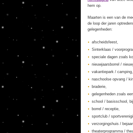
hem op.
Maarten is een van de mee
de loop der jaren optreden
gelegenheden:
afscheidsfeest,
Sinterklaas / voorprogr
speciale dagen zoals ko
nieuwjaarsborrel / nieuw
vakantiepark / camping,
naschoolse opvang / kin
braderie,
gelegenheden zoals een
school / basisschool, bi
borrel / receptie,
sportclub / sportverenig
verzorgingshuis / bejaa
theaterprogramma / thea