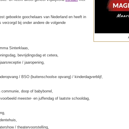
st geboekte goochelaars van Nederland en heeft in
s verzorgd bij onder andere de volgende
amma Sinterklaas,
ningsdag, bevrijdingsdag et cetera,
jaarsreceptie / jaaropening,
deropvang / BSO (buitenschoolse opvang) / kinderdagverblijf,
 communie, doop of babyborrel,
jvoorbeeld meester- en juffendag of laatste schooldag,
ing,
rdentehuis,
tershow / theatervoorstelling,