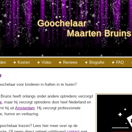
Goochelaar
Maarten Bruins
eden
Kosten
Video
Reviews
Biografie
FAQ
n
ochelaar voor kinderen in Aalten in te huren?
Bruins heeft onlangs onder andere optredens verzorgd
e
, maar hij verzorgt optredens door heel Nederland en
mt hij uit
Amsterdam
. Hij verzorgt professionele
ie, humor en verbazing.
oochelaar kiezen? Lees hier meer over op de
ite. Of neem direct geheel vrijblijvend
contact
met