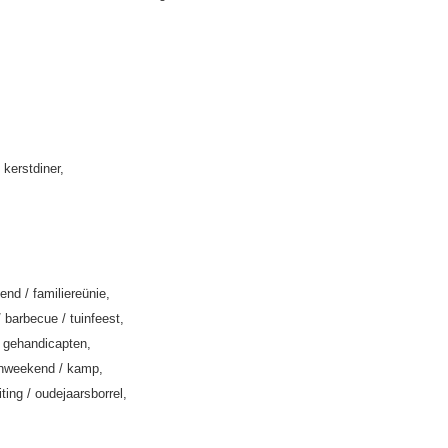
 kerstdiner,
end / familiereünie,
/ barbecue / tuinfeest,
k gehandicapten,
enweekend / kamp,
iting / oudejaarsborrel,