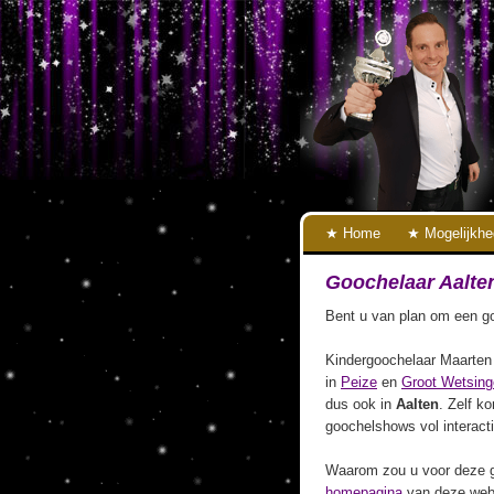
Home
Mogelijkh
Goochelaar Aalte
Bent u van plan om een go
Kindergoochelaar Maarten 
in
Peize
en
Groot Wetsing
dus ook in
Aalten
. Zelf ko
goochelshows vol interact
Waarom zou u voor deze g
homepagina
van deze webs