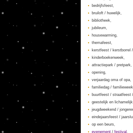
bedrijfsfeest,
bruiloft / huwelijk,
bibliotheek,
jubileum,
housewarming,
themafeest,
kerstfeest / kerstborrel /
kinderboekenweek,
attractiepark / pretpark,
opening,
verjaardag oma of opa,
familiedag / familieweek
buurtfeest / straatfeest 
geestelijk en lichamelij
jeugdweekend / jonger
eindejaarsfeest / jaarslu
op een beurs,
evenement
/
festival
,