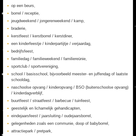
op een beurs,
borrel / receptie,
jeugdweekend / jongerenweekend / kamp,
braderie,
kerstfeest / kerstborrel / kerstdiner,
een kinderfeestje / kinderpartijtje / verjaardag,
bedrijfsfeest,
familiedag / familieweekend / familiereünie,
sportclub / sportvereniging,
school / basisschool, bijvoorbeeld meester- en juffendag of laatste
schooldag,
naschoolse opvang / kinderopvang / BSO (buitenschoolse opvang)
/ kinderdagverblijf,
buurtfeest / straatfeest / barbecue / tuinfeest,
geestelijk en lichamelijk gehandicapten,
eindejaarsfeest / jaarsluiting / oudejaarsborrel,
gelegenheden zoals een communie, doop of babyborrel,
attractiepark / pretpark,