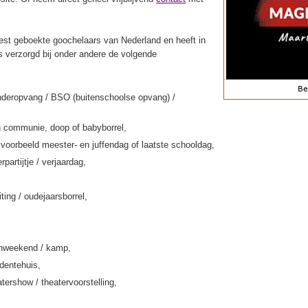
st geboekte goochelaars van Nederland en heeft in
s verzorgd bij onder andere de volgende
nderopvang / BSO (buitenschoolse opvang) /
 communie, doop of babyborrel,
jvoorbeeld meester- en juffendag of laatste schooldag,
rpartijtje / verjaardag,
iting / oudejaarsborrel,
enweekend / kamp,
rdentehuis,
tershow / theatervoorstelling,