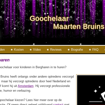
Goochelaar
Maarten Bruins
eden
Kosten
Video
Reviews
Biografie
FAQ
haren
ochelaar voor kinderen in Bergharen in te huren?
Bruins heeft onlangs onder andere optredens verzorgd
, maar hij verzorgt optredens door heel Nederland en
lf komt hij uit
Amsterdam
. Hij verzorgt professionele
ie, humor en verbazing.
oochelaar kiezen? Lees hier meer over op de
ite. Of neem direct geheel vrijblijvend
contact
met