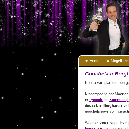
Home
Mogelijkh
Goochelaar Berg
Bent u van plan om een go
Kindergoochelaar Maarten 
in
Tynaarlo
en
Kommerzijl
dus ook in
Bergharen
. Ze
goochelshows vol interact
Waarom zou u voor deze g
homepagina
van deze webs