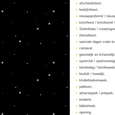
afscheidsfeest,
bedrijfsfeest,
nieuwjaarsborrel / nieuw
kerstfeest / kerstborrel /
Sinterklaas / voorprogr
themafeest,
speciale dagen zoals ko
carnaval,
geestelijk en lichamelij
sportclub / sportverenig
familiedag / familieweek
bruiloft / huwelijk,
kinderboekenweek,
jubileum,
attractiepark / pretpark,
braderie,
bibliotheek,
opening,