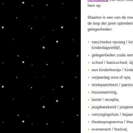
hem op.
Maarten is een van de mee
de loop der jaren optreden
gelegenheden:
naschoolse opvang / ki
kinderdagverblijf,
gelegenheden zoals een
school / basisschool, bi
een kinderfeestje / kinde
verjaardag oma of opa,
eindejaarsfeest / jaarslu
housewarming,
borrel / receptie,
jeugdweekend / jonger
verzorgingshuis / bejaa
theaterprogramma / thea
evenement / festival,