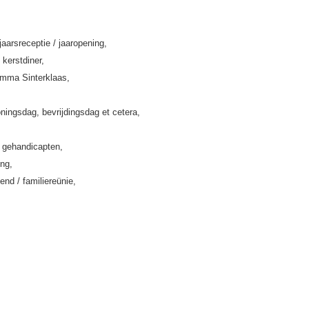
jaarsreceptie / jaaropening,
 kerstdiner,
amma Sinterklaas,
ningsdag, bevrijdingsdag et cetera,
k gehandicapten,
ing,
end / familiereünie,