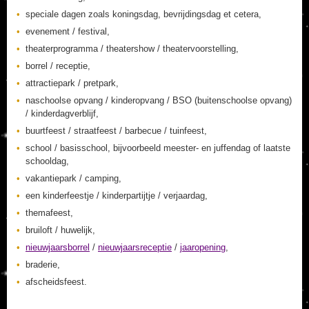
speciale dagen zoals koningsdag, bevrijdingsdag et cetera,
evenement / festival,
theaterprogramma / theatershow / theatervoorstelling,
borrel / receptie,
attractiepark / pretpark,
naschoolse opvang / kinderopvang / BSO (buitenschoolse opvang)
/ kinderdagverblijf,
buurtfeest / straatfeest / barbecue / tuinfeest,
school / basisschool, bijvoorbeeld meester- en juffendag of laatste
schooldag,
vakantiepark / camping,
een kinderfeestje / kinderpartijtje / verjaardag,
themafeest,
bruiloft / huwelijk,
nieuwjaarsborrel
/
nieuwjaarsreceptie
/
jaaropening
,
braderie,
afscheidsfeest.