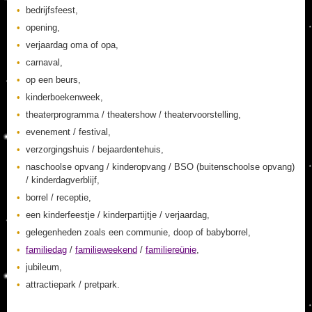
bedrijfsfeest,
opening,
verjaardag oma of opa,
carnaval,
op een beurs,
kinderboekenweek,
theaterprogramma / theatershow / theatervoorstelling,
evenement / festival,
verzorgingshuis / bejaardentehuis,
naschoolse opvang / kinderopvang / BSO (buitenschoolse opvang)
/ kinderdagverblijf,
borrel / receptie,
een kinderfeestje / kinderpartijtje / verjaardag,
gelegenheden zoals een communie, doop of babyborrel,
familiedag
/
familieweekend
/
familiereünie
,
jubileum,
attractiepark / pretpark.