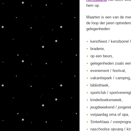
hem op.
Maarten is een van de mee
de loop der jaren optreden
gelegenheden:
kerstfeest / kerstborrel /
braderie,
op een beurs,
gelegenheden zoals een
evenement / festival,
vakantiepark / camping,
bibliotheek,
sportclub / sportverenig
kinderboekenweek,
jeugdweekend / jonger
verjaardag oma of opa,
Sinterklaas / voorprogr
naschoolse opvang / kin