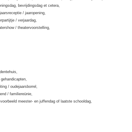
ningsdag, bevrijdingsdag et cetera,
jaarsreceptie / jaaropening,
rpartijtje / verjaardag,
tershow / theatervoorstelling,
rdentehuis,
k gehandicapten,
iting / oudejaarsborrel,
end / familiereünie,
jvoorbeeld meester- en juffendag of laatste schooldag,