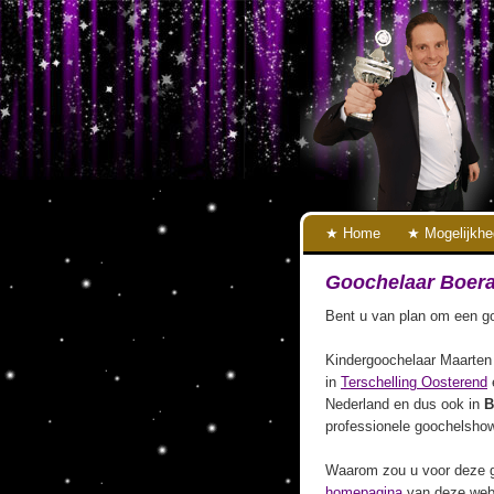
Home
Mogelijkh
Goochelaar Boer
Bent u van plan om een go
Kindergoochelaar Maarten 
in
Terschelling Oosterend
Nederland en dus ook in
B
professionele goochelshow
Waarom zou u voor deze g
homepagina
van deze webs