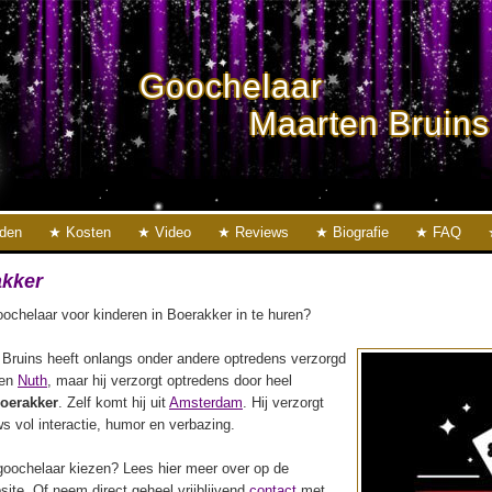
Goochelaar
Maarten Bruins
eden
Kosten
Video
Reviews
Biografie
FAQ
akker
ochelaar voor kinderen in Boerakker in te huren?
Bruins heeft onlangs onder andere optredens verzorgd
en
Nuth
, maar hij verzorgt optredens door heel
oerakker
. Zelf komt hij uit
Amsterdam
. Hij verzorgt
s vol interactie, humor en verbazing.
oochelaar kiezen? Lees hier meer over op de
ite. Of neem direct geheel vrijblijvend
contact
met