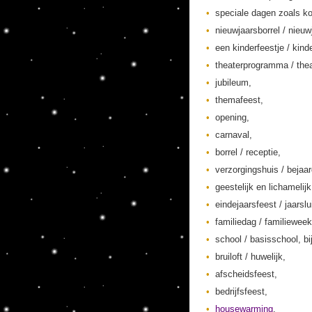
speciale dagen zoals ko
nieuwjaarsborrel / nieuw
een kinderfeestje / kinde
theaterprogramma / thea
jubileum,
themafeest,
opening,
carnaval,
borrel / receptie,
verzorgingshuis / bejaa
geestelijk en lichamelij
eindejaarsfeest / jaarslu
familiedag / familieweek
school / basisschool, bi
bruiloft / huwelijk,
afscheidsfeest,
bedrijfsfeest,
housewarming
,