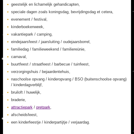
geestelijk en lichamelijk gehandicapten,
speciale dagen zoals koningsdag, bevrijdingsdag et cetera,
evenement / festival,
kinderboekenweek,
vakantiepark / camping,
eindejaarsfeest / jaarsluiting / oudejaarsborrel,
familiedag / familieweekend / familiereünie,
carnaval,
buurtfeest / straatfeest / barbecue / tuinfeest,
verzorgingshuis / bejaardentehuis,
naschoolse opvang / kinderopvang / BSO (buitenschoolse opvang)
/ kinderdagverblijf,
bruiloft / huwelijk,
braderie,
attractiepark
/
pretpark
,
afscheidsfeest,
een kinderfeestje / kinderpartijtje / verjaardag.