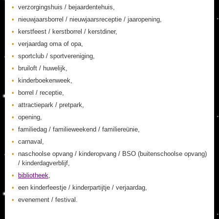
verzorgingshuis / bejaardentehuis,
nieuwjaarsborrel / nieuwjaarsreceptie / jaaropening,
kerstfeest / kerstborrel / kerstdiner,
verjaardag oma of opa,
sportclub / sportvereniging,
bruiloft / huwelijk,
kinderboekenweek,
borrel / receptie,
attractiepark / pretpark,
opening,
familiedag / familieweekend / familiereünie,
carnaval,
naschoolse opvang / kinderopvang / BSO (buitenschoolse opvang)
/ kinderdagverblijf,
bibliotheek
,
een kinderfeestje / kinderpartijtje / verjaardag,
evenement / festival.