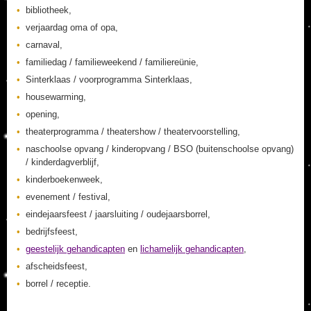
bibliotheek,
verjaardag oma of opa,
carnaval,
familiedag / familieweekend / familiereünie,
Sinterklaas / voorprogramma Sinterklaas,
housewarming,
opening,
theaterprogramma / theatershow / theatervoorstelling,
naschoolse opvang / kinderopvang / BSO (buitenschoolse opvang)
/ kinderdagverblijf,
kinderboekenweek,
evenement / festival,
eindejaarsfeest / jaarsluiting / oudejaarsborrel,
bedrijfsfeest,
geestelijk gehandicapten
en
lichamelijk gehandicapten
,
afscheidsfeest,
borrel / receptie.