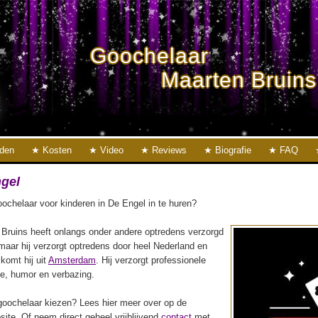
Goochelaar
Maarten Bruins
eden
Kosten
Video
Reviews
Biografie
FAQ
gel
ochelaar voor kinderen in De Engel in te huren?
Bruins heeft onlangs onder andere optredens verzorgd
 maar hij verzorgt optredens door heel Nederland en
 komt hij uit
Amsterdam
. Hij verzorgt professionele
ie, humor en verbazing.
oochelaar kiezen? Lees hier meer over op de
ite. Of neem direct geheel vrijblijvend
contact
met