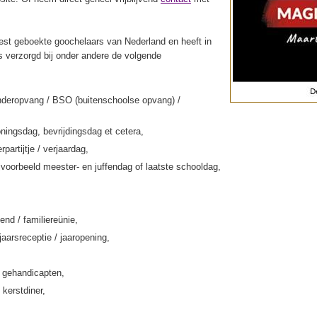
st geboekte goochelaars van Nederland en heeft in
s verzorgd bij onder andere de volgende
nderopvang / BSO (buitenschoolse opvang) /
ningsdag, bevrijdingsdag et cetera,
rpartijtje / verjaardag,
jvoorbeeld meester- en juffendag of laatste schooldag,
end / familiereünie,
jaarsreceptie / jaaropening,
k gehandicapten,
 kerstdiner,