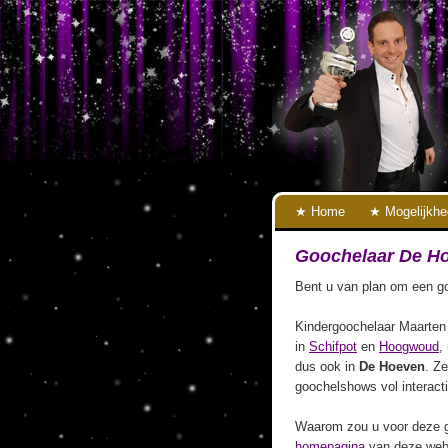
Home
Mogelijkh
Goochelaar De H
Bent u van plan om een go
Kindergoochelaar Maarten 
in
Schifpot
en
Hoogwoud
,
dus ook in
De Hoeven
. Ze
goochelshows vol interact
Waarom zou u voor deze g
homepagina
van deze webs