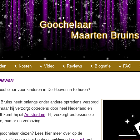
Goochelaar
Maarten Bruins
eden
Kosten
Video
Reviews
Biografie
FAQ
oeven
ochelaar voor kinderen in De Hoeven in te huren?
Bruins heeft onlangs onder andere optredens verzorgd
 maar hij verzorgt optredens door heel Nederland en
lf komt hij uit
Amsterdam
. Hij verzorgt professionele
ie, humor en verbazing.
oochelaar kiezen? Lees hier meer over op de
ite. Of neem direct geheel vrijblijvend
contact
met