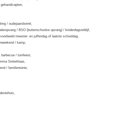
k gehandicapten,
iting / oudejaarsborrel,
deropvang / BSO (buitenschoolse opvang) / kinderdagverblijf,
jvoorbeeld meester- en juffendag of laatste schooldag,
enweekend / kamp,
/ barbecue / tuinfeest,
amma Sinterklaas,
end / familiereünie,
rdentehuis,