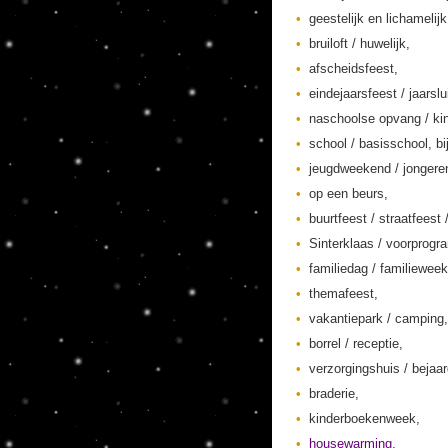
geestelijk en lichamelij
bruiloft / huwelijk,
afscheidsfeest,
eindejaarsfeest / jaarslu
naschoolse opvang / kin
school / basisschool, bi
jeugdweekend / jonger
op een beurs,
buurtfeest / straatfeest 
Sinterklaas / voorprogr
familiedag / familieweek
themafeest,
vakantiepark / camping,
borrel / receptie,
verzorgingshuis / bejaa
braderie,
kinderboekenweek,
housewarming
,