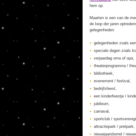
hem op.
Maarten is een van de mee
de loop der jaren optreden
gelegenheden:
gelegenheden zoals een
speciale dagen zoals ko
verjaardag oma of opa,
theaterprogramma / thea
bibliotheek,
evenement / festival,
bedrijfsfeest,
een kinderfeestje / kinde
jubileum,
carnaval,
sportclub / sportverenig
attractiepark / pretpark,
nieuwjaarsborrel / nieuw