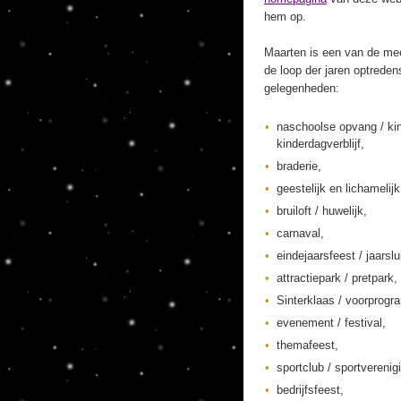
hem op.
Maarten is een van de mee
de loop der jaren optreden
gelegenheden:
naschoolse opvang / ki
kinderdagverblijf,
braderie,
geestelijk en lichamelij
bruiloft / huwelijk,
carnaval,
eindejaarsfeest / jaarslu
attractiepark / pretpark,
Sinterklaas / voorprogr
evenement / festival,
themafeest,
sportclub / sportverenig
bedrijfsfeest,