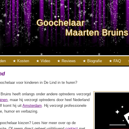
Goochelaar
Maarten Bruins
eden
Kosten
Video
Reviews
Biografie
FAQ
nd
ochelaar voor kinderen in De Lind in te huren?
Bruins heeft onlangs onder andere optredens verzorgd
uinen
, maar hij verzorgt optredens door heel Nederland
lf komt hij uit
Amsterdam
. Hij verzorgt professionele
ie, humor en verbazing.
oochelaar kiezen? Lees hier meer over op de
ite. Of neem direct geheel vrijblijvend
contact
met