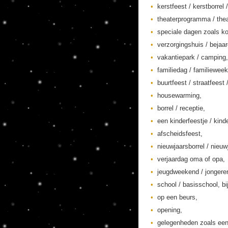
kerstfeest / kerstborrel /
theaterprogramma / thea
speciale dagen zoals ko
verzorgingshuis / bejaa
vakantiepark / camping,
familiedag / familieweek
buurtfeest / straatfeest 
housewarming,
borrel / receptie,
een kinderfeestje / kinde
afscheidsfeest,
nieuwjaarsborrel / nieuw
verjaardag oma of opa,
jeugdweekend / jonger
school / basisschool, bi
op een beurs,
opening,
gelegenheden zoals een