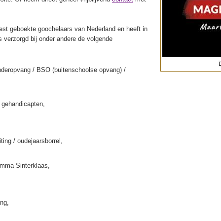
st geboekte goochelaars van Nederland en heeft in
s verzorgd bij onder andere de volgende
nderopvang / BSO (buitenschoolse opvang) /
k gehandicapten,
iting / oudejaarsborrel,
amma Sinterklaas,
ing,