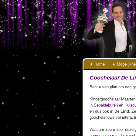
Home
Mogelijkh
Goochelaar De Li
Bent u van plan om een go
Kindergoochelaar Maarten 
in
Sebaldeburen
en
Huisd
en dus ook in
De Lind
. Ze
goochelshows vol interact
Waarom zou u voor deze g
homepagina
van deze webs