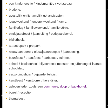
een kinderfeestje / kinderpartijtje / verjaardag,
braderie,
geestelijk en lichamelijk gehandicapten,
jeugdweekend / jongerenweekend / kamp,
familiedag / familieweekend / familiereünie,
eindejaarsfeest / jaarsluiting / oudejaarsborrel,
bibliotheek,
attractiepark / pretpark,
nieuwjaarsborrel / nieuwjaarsreceptie / jaaropening,
buurtfeest / straatfeest / barbecue / tuinfeest,
school / basisschool, bijvoorbeeld meester- en juffendag of laatste
schooldag,
verzorgingshuis / bejaardentehuis,
kerstfeest / kerstborrel / kerstdiner,
gelegenheden zoals een
communie
,
doop
of
babyborrel
,
borrel / receptie,
themafeest.