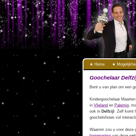
Home
Mogelijkh
Goochelaar Delfzi
Bent u van plan om een goo
Kindergoochelaar Maarten 
in
Vlieland
en
Palemig
, ma
ook in
Delfzijl
. Zelf komt h
goochelshows vol interact
Waarom zou u voor deze g
homepagina
van deze webs