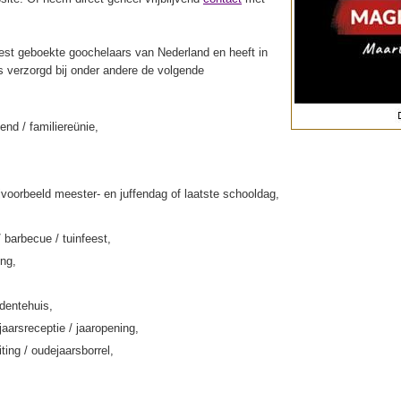
st geboekte goochelaars van Nederland en heeft in
s verzorgd bij onder andere de volgende
end / familiereünie,
jvoorbeeld meester- en juffendag of laatste schooldag,
/ barbecue / tuinfeest,
ing,
rdentehuis,
jaarsreceptie / jaaropening,
iting / oudejaarsborrel,