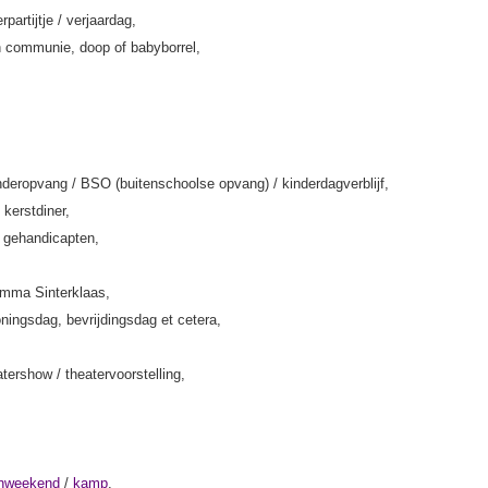
rpartijtje / verjaardag,
 communie, doop of babyborrel,
deropvang / BSO (buitenschoolse opvang) / kinderdagverblijf,
 kerstdiner,
k gehandicapten,
amma Sinterklaas,
ningsdag, bevrijdingsdag et cetera,
tershow / theatervoorstelling,
enweekend
/
kamp
,