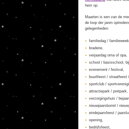
hem op.
Maarten is een van de mee
de loop der jaren optreden
gelegenheden:
familiedag / familieweek
braderie,
verjaardag oma of opa,
school / basisschool, bi
evenement / festival,
buurtfeest / straatfeest 
sportclub / sportverenig
attractiepark / pretpark,
verzorgingshuis / bejaa
nieuwjaarsborrel / nieuw
eindejaarsfeest / jaarslu
opening,
bedrijfsfeest,