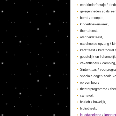
een kinderfeestje / kinde
gelegenheden zoals een
borrel / receptie,
kinderboekenweek,
themafeest,
afscheidsfeest,
naschoolse opvang / kin
kerstfeest / kerstborrel /
geestelijk en lichamelij
vakantiepark / camping,
Sinterklaas / voorprogr
speciale dagen zoals ko
op een beurs,
theaterprogramma / thea
carnaval,
bruiloft / huwelijk,
bibliotheek,
jeugdweekend
/
jonger