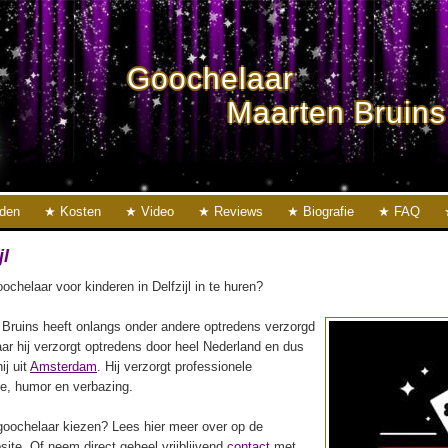
Goochelaar
Maarten Bruins
eden
Kosten
Video
Reviews
Biografie
FAQ
jl
chelaar voor kinderen in Delfzijl in te huren?
Bruins heeft onlangs onder andere optredens verzorgd
ar hij verzorgt optredens door heel Nederland en dus
ij uit
Amsterdam
. Hij verzorgt professionele
ie, humor en verbazing.
oochelaar kiezen? Lees hier meer over op de
ite. Of neem direct geheel vrijblijvend
contact
met