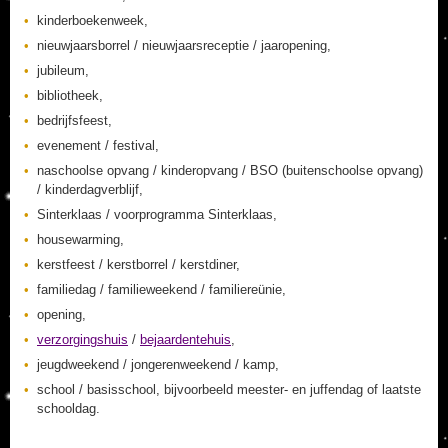
kinderboekenweek,
nieuwjaarsborrel / nieuwjaarsreceptie / jaaropening,
jubileum,
bibliotheek,
bedrijfsfeest,
evenement / festival,
naschoolse opvang / kinderopvang / BSO (buitenschoolse opvang)
/ kinderdagverblijf,
Sinterklaas / voorprogramma Sinterklaas,
housewarming,
kerstfeest / kerstborrel / kerstdiner,
familiedag / familieweekend / familiereünie,
opening,
verzorgingshuis
/
bejaardentehuis
,
jeugdweekend / jongerenweekend / kamp,
school / basisschool, bijvoorbeeld meester- en juffendag of laatste
schooldag.