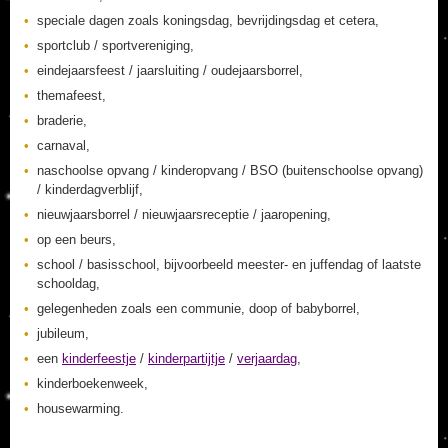
speciale dagen zoals koningsdag, bevrijdingsdag et cetera,
sportclub / sportvereniging,
eindejaarsfeest / jaarsluiting / oudejaarsborrel,
themafeest,
braderie,
carnaval,
naschoolse opvang / kinderopvang / BSO (buitenschoolse opvang)
/ kinderdagverblijf,
nieuwjaarsborrel / nieuwjaarsreceptie / jaaropening,
op een beurs,
school / basisschool, bijvoorbeeld meester- en juffendag of laatste
schooldag,
gelegenheden zoals een communie, doop of babyborrel,
jubileum,
een
kinderfeestje
/
kinderpartijtje
/
verjaardag
,
kinderboekenweek,
housewarming.