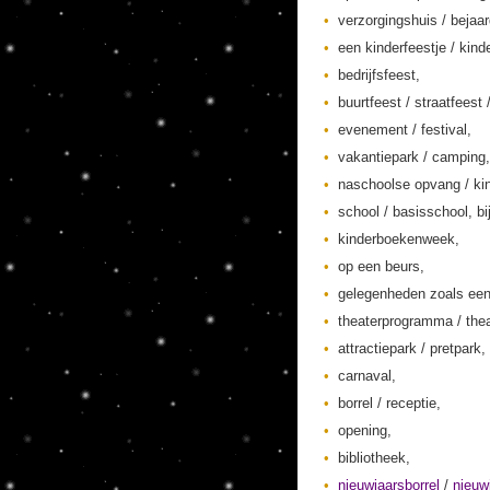
verzorgingshuis / bejaa
een kinderfeestje / kinde
bedrijfsfeest,
buurtfeest / straatfeest 
evenement / festival,
vakantiepark / camping,
naschoolse opvang / kin
school / basisschool, bi
kinderboekenweek,
op een beurs,
gelegenheden zoals een
theaterprogramma / thea
attractiepark / pretpark,
carnaval,
borrel / receptie,
opening,
bibliotheek,
nieuwjaarsborrel
/
nieuw