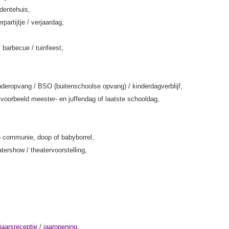
rdentehuis,
rpartijtje / verjaardag,
/ barbecue / tuinfeest,
deropvang / BSO (buitenschoolse opvang) / kinderdagverblijf,
jvoorbeeld meester- en juffendag of laatste schooldag,
 communie, doop of babyborrel,
tershow / theatervoorstelling,
jaarsreceptie
/
jaaropening
,