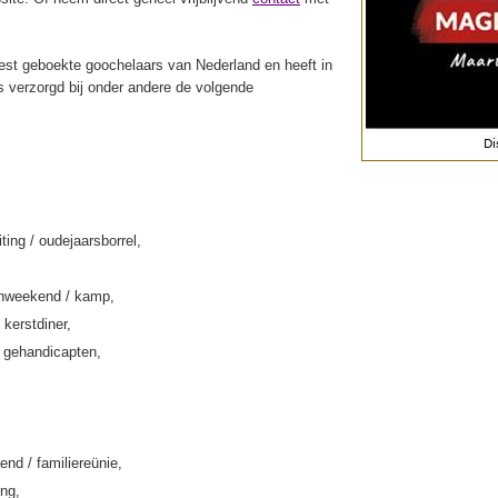
st geboekte goochelaars van Nederland en heeft in
s verzorgd bij onder andere de volgende
iting / oudejaarsborrel,
enweekend / kamp,
 kerstdiner,
k gehandicapten,
end / familiereünie,
ing,