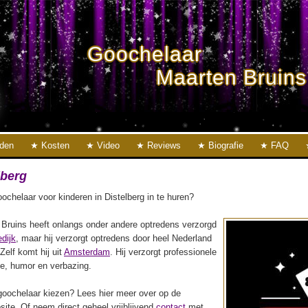
Goochelaar
Maarten Bruins
eden
Kosten
Video
Reviews
Biografie
FAQ
lberg
chelaar voor kinderen in Distelberg in te huren?
Bruins heeft onlangs onder andere optredens verzorgd
dijk
, maar hij verzorgt optredens door heel Nederland
 Zelf komt hij uit
Amsterdam
. Hij verzorgt professionele
ie, humor en verbazing.
oochelaar kiezen? Lees hier meer over op de
ite. Of neem direct geheel vrijblijvend
contact
met