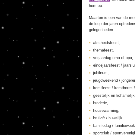
hem op.
Maarten is een van de mee
de loop der jaren optreden
gelegenheden:
afscheidsfeest,
themafeest,
verjaardag oma of opa,
eindejaarsfeest / jaarslu
jubileum,
jeugdweekend / jonger
kerstfeest / kerstborrel /
geestelijk en lichamelij
braderie,
housewarming,
bruiloft / huwelijk,
familiedag / familieweek
sportclub / sportverenig