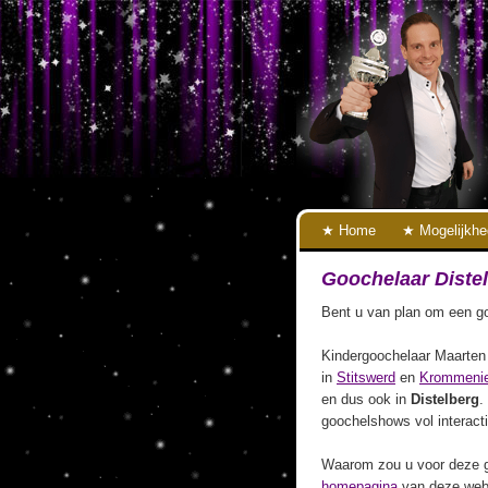
Home
Mogelijkh
Goochelaar Diste
Bent u van plan om een goo
Kindergoochelaar Maarten 
in
Stitswerd
en
Krommenie
en dus ook in
Distelberg
.
goochelshows vol interact
Waarom zou u voor deze g
homepagina
van deze webs