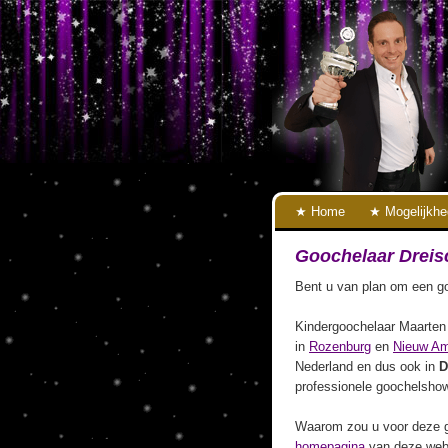
Home
Mogelijkh
Goochelaar Dreis
Bent u van plan om een go
Kindergoochelaar Maarten 
in
Rozenburg
en
Nieuw A
Nederland en dus ook in
D
professionele goochelshow
Waarom zou u voor deze g
homepagina
van deze webs