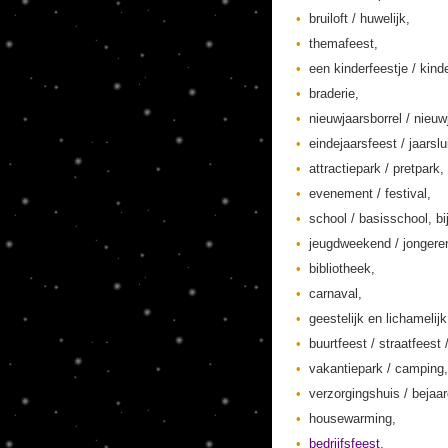
bruiloft / huwelijk,
themafeest,
een kinderfeestje / kinde
braderie,
nieuwjaarsborrel / nieuw
eindejaarsfeest / jaarslu
attractiepark / pretpark,
evenement / festival,
school / basisschool, bi
jeugdweekend / jonger
bibliotheek,
carnaval,
geestelijk en lichamelij
buurtfeest / straatfeest 
vakantiepark / camping,
verzorgingshuis / bejaa
housewarming,
bedrijfsfeest
,