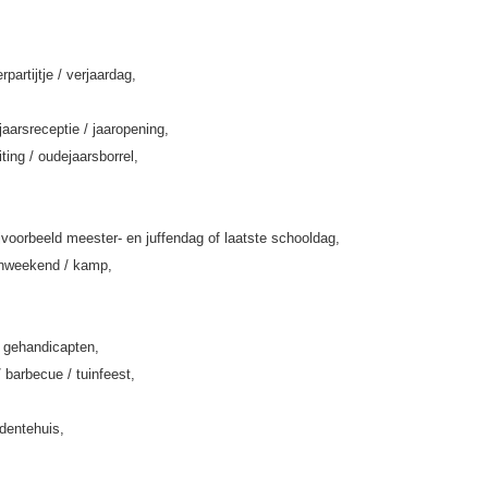
rpartijtje / verjaardag,
jaarsreceptie / jaaropening,
iting / oudejaarsborrel,
jvoorbeeld meester- en juffendag of laatste schooldag,
enweekend / kamp,
k gehandicapten,
/ barbecue / tuinfeest,
rdentehuis,