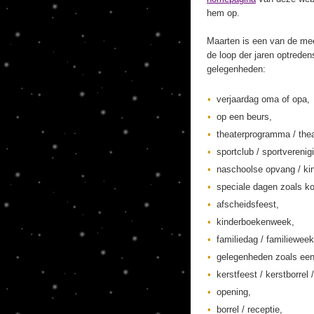
hem op.
Maarten is een van de mee
de loop der jaren optreden
gelegenheden:
verjaardag oma of opa,
op een beurs,
theaterprogramma / thea
sportclub / sportverenig
naschoolse opvang / kin
speciale dagen zoals ko
afscheidsfeest,
kinderboekenweek,
familiedag / familieweek
gelegenheden zoals een
kerstfeest / kerstborrel /
opening,
borrel / receptie,