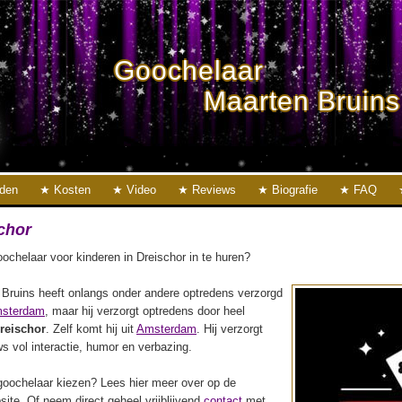
Goochelaar
Maarten Bruins
eden
Kosten
Video
Reviews
Biografie
FAQ
chor
ochelaar voor kinderen in Dreischor in te huren?
Bruins heeft onlangs onder andere optredens verzorgd
msterdam
, maar hij verzorgt optredens door heel
reischor
. Zelf komt hij uit
Amsterdam
. Hij verzorgt
s vol interactie, humor en verbazing.
oochelaar kiezen? Lees hier meer over op de
ite. Of neem direct geheel vrijblijvend
contact
met