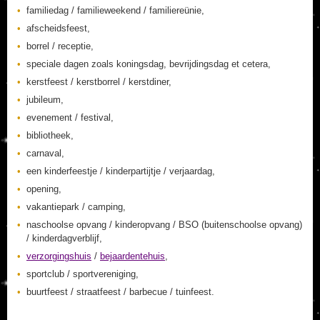
familiedag / familieweekend / familiereünie,
afscheidsfeest,
borrel / receptie,
speciale dagen zoals koningsdag, bevrijdingsdag et cetera,
kerstfeest / kerstborrel / kerstdiner,
jubileum,
evenement / festival,
bibliotheek,
carnaval,
een kinderfeestje / kinderpartijtje / verjaardag,
opening,
vakantiepark / camping,
naschoolse opvang / kinderopvang / BSO (buitenschoolse opvang)
/ kinderdagverblijf,
verzorgingshuis
/
bejaardentehuis
,
sportclub / sportvereniging,
buurtfeest / straatfeest / barbecue / tuinfeest.