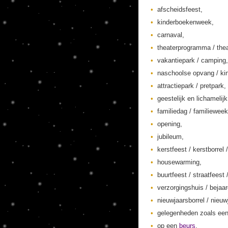
afscheidsfeest,
kinderboekenweek,
carnaval,
theaterprogramma / thea
vakantiepark / camping,
naschoolse opvang / kin
attractiepark / pretpark,
geestelijk en lichamelij
familiedag / familieweek
opening,
jubileum,
kerstfeest / kerstborrel /
housewarming,
buurtfeest / straatfeest 
verzorgingshuis / bejaa
nieuwjaarsborrel / nieuw
gelegenheden zoals een
op een
beurs
,