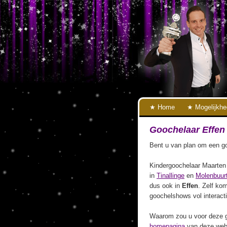
Home
Mogelijkh
Goochelaar Effen
Bent u van plan om een go
Kindergoochelaar Maarten 
in
Tinallinge
en
Molenbuur
dus ook in
Effen
. Zelf kom
goochelshows vol interact
Waarom zou u voor deze g
homepagina
van deze webs