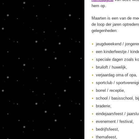
hem op.
Maarten is een van de mee
de loop der jaren optreden
gelegenheden:
jeugdweekend / jonger
een kinderfeestje / kinde
speciale dagen zoals ko
bruiloft / huwelijk,
verjaardag oma of opa,
sportclub / sportverenig
borrel / receptie,
school / basisschool, bi
braderie,
eindejaarsfeest / jaarslu
evenement / festival,
bedrijfsfeest,
themafeest,