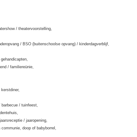
tershow / theatervoorstelling,
deropvang / BSO (buitenschoolse opvang) / kinderdagverblijf,
k gehandicapten,
end / familiereünie,
 kerstdiner,
/ barbecue / tuinfeest,
rdentehuis,
jaarsreceptie / jaaropening,
 communie, doop of babyborrel,