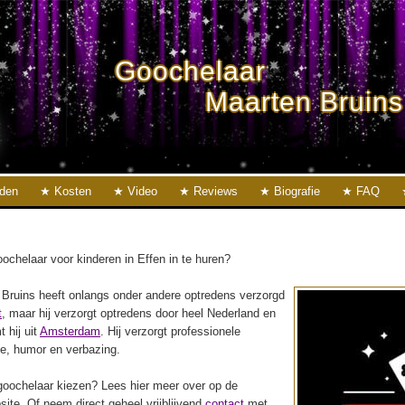
Goochelaar
Maarten Bruins
eden
Kosten
Video
Reviews
Biografie
FAQ
ochelaar voor kinderen in Effen in te huren?
Bruins heeft onlangs onder andere optredens verzorgd
t
, maar hij verzorgt optredens door heel Nederland en
t hij uit
Amsterdam
. Hij verzorgt professionele
ie, humor en verbazing.
oochelaar kiezen? Lees hier meer over op de
ite. Of neem direct geheel vrijblijvend
contact
met