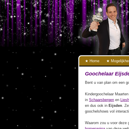
Home
Mogelijkh
Goochelaar Eijsd
Bent u van plan om een go
Kindergoochelaar Maarten 
in
Schaarsbergen
en
Lies
en dus ook in
Eijsden
. Ze
goochelshows vol interact
Waarom zou u voor deze g
homepagina
van deze webs