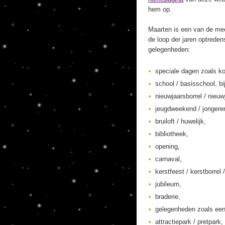
hem op.
Maarten is een van de mee
de loop der jaren optreden
gelegenheden:
speciale dagen zoals ko
school / basisschool, bi
nieuwjaarsborrel / nieuw
jeugdweekend / jonger
bruiloft / huwelijk,
bibliotheek,
opening,
carnaval,
kerstfeest / kerstborrel /
jubileum,
braderie,
gelegenheden zoals een
attractiepark / pretpark,