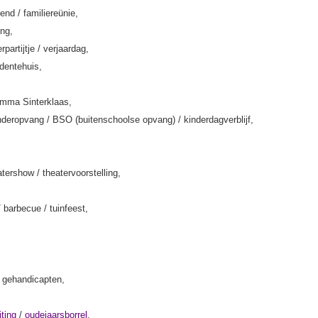
end / familiereünie,
ing,
rpartijtje / verjaardag,
rdentehuis,
amma Sinterklaas,
deropvang / BSO (buitenschoolse opvang) / kinderdagverblijf,
tershow / theatervoorstelling,
/ barbecue / tuinfeest,
k gehandicapten,
iting
/
oudejaarsborrel
,