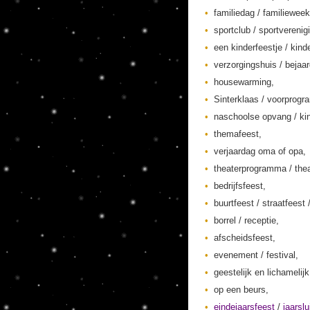
familiedag / familieweek
sportclub / sportverenig
een kinderfeestje / kinde
verzorgingshuis / bejaa
housewarming,
Sinterklaas / voorprogr
naschoolse opvang / kin
themafeest,
verjaardag oma of opa,
theaterprogramma / thea
bedrijfsfeest,
buurtfeest / straatfeest 
borrel / receptie,
afscheidsfeest,
evenement / festival,
geestelijk en lichamelij
op een beurs,
eindejaarsfeest
/
jaarslu