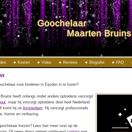
Goochelaar
Maarten Bruins
eden
Kosten
Video
Reviews
Biografie
FAQ
en
ochelaar voor kinderen in Eijsden in te huren?
Bruins heeft onlangs onder andere optredens verzorgd
hout
, maar hij verzorgt optredens door heel Nederland
lf komt hij uit
Amsterdam
. Hij verzorgt professionele
ie, humor en verbazing.
oochelaar kiezen? Lees hier meer over op de
ite. Of neem direct geheel vrijblijvend
contact
met