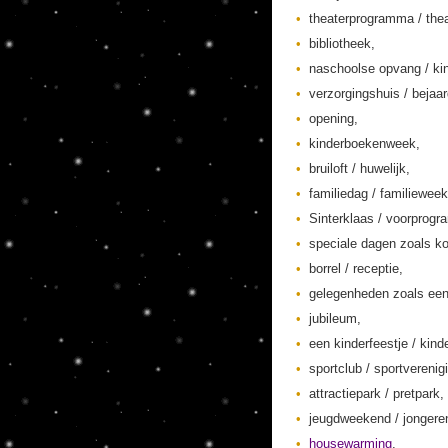
theaterprogramma / thea
bibliotheek,
naschoolse opvang / kin
verzorgingshuis / bejaa
opening,
kinderboekenweek,
bruiloft / huwelijk,
familiedag / familieweek
Sinterklaas / voorprogr
speciale dagen zoals ko
borrel / receptie,
gelegenheden zoals een
jubileum,
een kinderfeestje / kinde
sportclub / sportverenig
attractiepark / pretpark,
jeugdweekend / jonger
housewarming
,