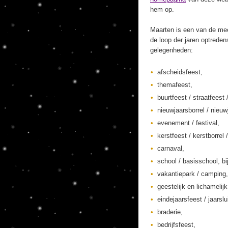
hem op.
Maarten is een van de mee
de loop der jaren optreden
gelegenheden:
afscheidsfeest,
themafeest,
buurtfeest / straatfeest 
nieuwjaarsborrel / nieuw
evenement / festival,
kerstfeest / kerstborrel /
carnaval,
school / basisschool, bi
vakantiepark / camping,
geestelijk en lichamelij
eindejaarsfeest / jaarslu
braderie,
bedrijfsfeest,