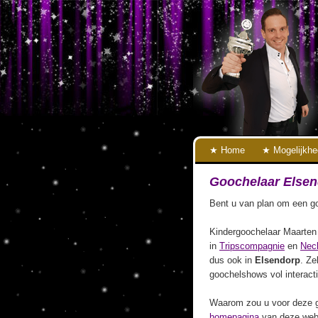
Home
Mogelijkh
Goochelaar Else
Bent u van plan om een go
Kindergoochelaar Maarten 
in
Tripscompagnie
en
Nec
dus ook in
Elsendorp
. Ze
goochelshows vol interact
Waarom zou u voor deze g
homepagina
van deze webs