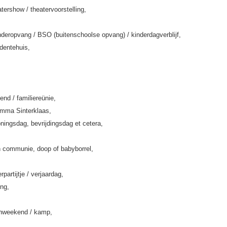
tershow / theatervoorstelling,
deropvang / BSO (buitenschoolse opvang) / kinderdagverblijf,
rdentehuis,
end / familiereünie,
amma Sinterklaas,
ningsdag, bevrijdingsdag et cetera,
 communie, doop of babyborrel,
rpartijtje / verjaardag,
ing,
enweekend / kamp,