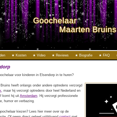
Goochelaar
Maarten Bruins
eden
Kosten
Video
Reviews
Biografie
FAQ
ndorp
ochelaar voor kinderen in Elsendorp in te huren?
Bruins heeft onlangs onder andere optredens verzorgd
k
, maar hij verzorgt optredens door heel Nederland en
lf komt hij uit
Amsterdam
. Hij verzorgt professionele
ie, humor en verbazing.
oochelaar kiezen? Lees hier meer over op de
ite. Of neem direct geheel vrijblijvend
contact
met