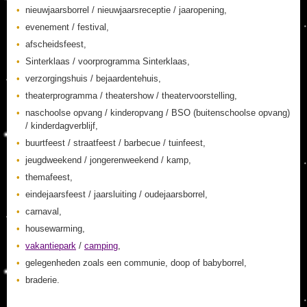
nieuwjaarsborrel / nieuwjaarsreceptie / jaaropening,
evenement / festival,
afscheidsfeest,
Sinterklaas / voorprogramma Sinterklaas,
verzorgingshuis / bejaardentehuis,
theaterprogramma / theatershow / theatervoorstelling,
naschoolse opvang / kinderopvang / BSO (buitenschoolse opvang)
/ kinderdagverblijf,
buurtfeest / straatfeest / barbecue / tuinfeest,
jeugdweekend / jongerenweekend / kamp,
themafeest,
eindejaarsfeest / jaarsluiting / oudejaarsborrel,
carnaval,
housewarming,
vakantiepark
/
camping
,
gelegenheden zoals een communie, doop of babyborrel,
braderie.