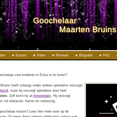
Goochelaar
Maarten Bruins
eden
Kosten
Video
Reviews
Biografie
FAQ
ochelaar voor kinderen in Exloo in te huren?
Bruins heeft onlangs onder andere optredens verzorgd
erzijl
, maar hij verzorgt optredens door heel
xloo
. Zelf komt hij uit
Amsterdam
. Hij verzorgt
s vol interactie, humor en verbazing.
oochelaar kiezen? Lees hier meer over op de
ite. Of neem direct geheel vrijblijvend
contact
met