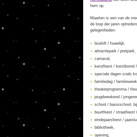
hem op.
Maarten is een van de mee
de loop der jaren optreden
gelegenheden:
bruiloft / huwelijk,
attractiepark / pretpark,
carnaval,
kerstfeest / kerstborrel /
speciale dagen zoals ko
familiedag / familieweek
theaterprogramma / thea
jeugdweekend / jonger
school / basisschool, bi
buurtfeest / straatfeest 
eindejaarsfeest / jaarslu
bibliotheek,
opening,