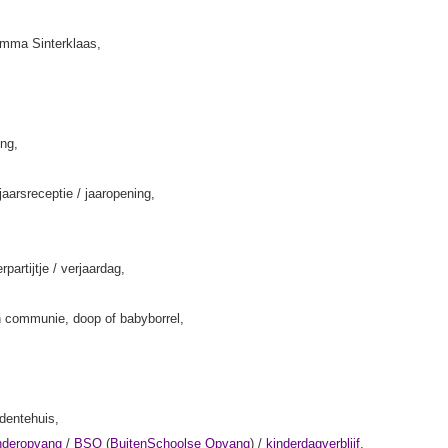
amma Sinterklaas,
ing,
jaarsreceptie / jaaropening,
rpartijtje / verjaardag,
 communie, doop of babyborrel,
rdentehuis,
nderopvang
/
BSO
(
BuitenSchoolse Opvang
) /
kinderdagverblijf
,