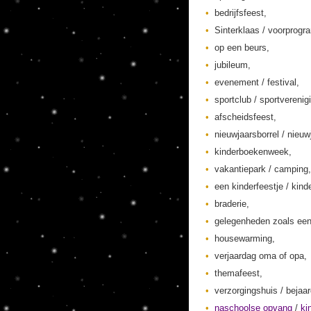
bedrijfsfeest,
Sinterklaas / voorprogr
op een beurs,
jubileum,
evenement / festival,
sportclub / sportverenig
afscheidsfeest,
nieuwjaarsborrel / nieuw
kinderboekenweek,
vakantiepark / camping,
een kinderfeestje / kinde
braderie,
gelegenheden zoals een
housewarming,
verjaardag oma of opa,
themafeest,
verzorgingshuis / bejaa
naschoolse opvang
/
ki