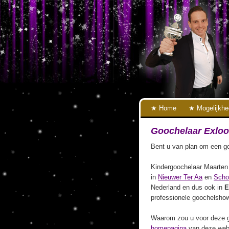
Home
Mogelijkh
Goochelaar Exloo
Bent u van plan om een go
Kindergoochelaar Maarten 
in
Nieuwer Ter Aa
en
Schot
Nederland en dus ook in
E
professionele goochelshow
Waarom zou u voor deze g
homepagina
van deze webs