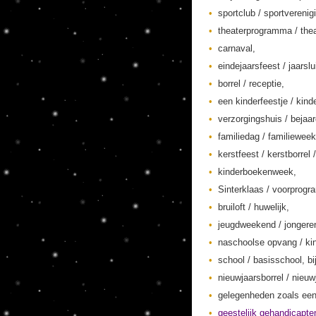
sportclub / sportverenig
theaterprogramma / thea
carnaval,
eindejaarsfeest / jaarslu
borrel / receptie,
een kinderfeestje / kinde
verzorgingshuis / bejaa
familiedag / familieweek
kerstfeest / kerstborrel /
kinderboekenweek,
Sinterklaas / voorprogr
bruiloft / huwelijk,
jeugdweekend / jonger
naschoolse opvang / kin
school / basisschool, bi
nieuwjaarsborrel / nieuw
gelegenheden zoals een
geestelijk gehandicapte