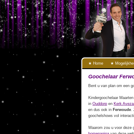
Home
Mogelijkh
Goochelaar Ferw
Bent u van plan om een go
Kindergoochelaar Maarten 
in
Ouddorp
en
Kerk Aveza
en dus ook in
Ferwoude
.
goochelshows vol interact
Waarom zou u voor deze g
homepagina
van deze webs