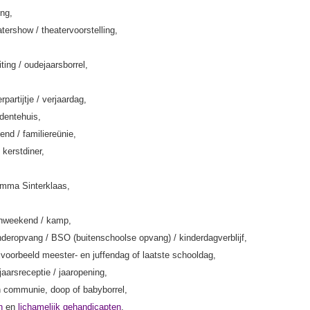
ing,
tershow / theatervoorstelling,
iting / oudejaarsborrel,
rpartijtje / verjaardag,
rdentehuis,
end / familiereünie,
 kerstdiner,
amma Sinterklaas,
enweekend / kamp,
deropvang / BSO (buitenschoolse opvang) / kinderdagverblijf,
jvoorbeeld meester- en juffendag of laatste schooldag,
jaarsreceptie / jaaropening,
 communie, doop of babyborrel,
n
en
lichamelijk gehandicapten
,