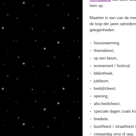
hem op.
Maarten is een van de mee
de loop der jaren optreden
gelegenheden:
housewarming,
themafeest,
op een beurs,
evenement / festival,
bibliotheek,
jubileum,
bedrijfsfeest,
opening,
afscheidsfeest,
speciale dagen zoals ko
braderie,
buurtfeest / straatfeest 
verjaardag oma of opa,