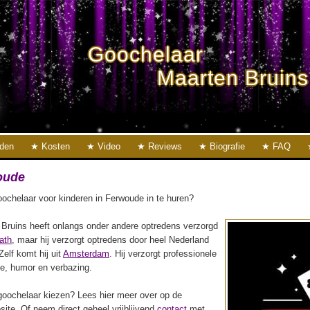
Goochelaar
Maarten Bruins
eden
Kosten
Video
Reviews
Biografie
FAQ
oude
ochelaar voor kinderen in Ferwoude in te huren?
Bruins heeft onlangs onder andere optredens verzorgd
ath
, maar hij verzorgt optredens door heel Nederland
 Zelf komt hij uit
Amsterdam
. Hij verzorgt professionele
ie, humor en verbazing.
oochelaar kiezen? Lees hier meer over op de
ite. Of neem direct geheel vrijblijvend
contact
met