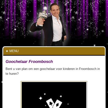
MENU
Goochelaar Froombosch
Bent u van plan om een goochelaar voor kinderen in Froombosch in
te huren?