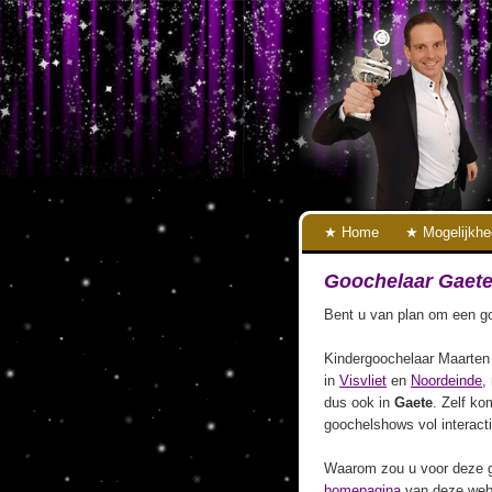
Home
Mogelijkh
Goochelaar Gaet
Bent u van plan om een go
Kindergoochelaar Maarten 
in
Visvliet
en
Noordeinde
,
dus ook in
Gaete
. Zelf kom
goochelshows vol interact
Waarom zou u voor deze g
homepagina
van deze webs