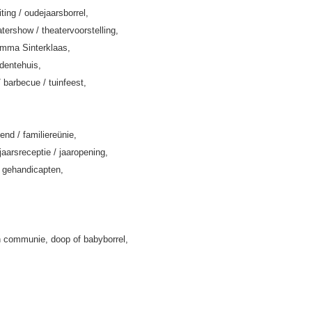
iting / oudejaarsborrel,
tershow / theatervoorstelling,
amma Sinterklaas,
rdentehuis,
/ barbecue / tuinfeest,
end / familiereünie,
jaarsreceptie / jaaropening,
k gehandicapten,
 communie, doop of babyborrel,