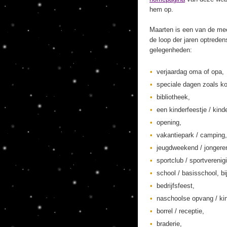
hem op.
Maarten is een van de mee
de loop der jaren optreden
gelegenheden:
verjaardag oma of opa,
speciale dagen zoals ko
bibliotheek,
een kinderfeestje / kinde
opening,
vakantiepark / camping,
jeugdweekend / jonger
sportclub / sportverenig
school / basisschool, bi
bedrijfsfeest,
naschoolse opvang / kin
borrel / receptie,
braderie,