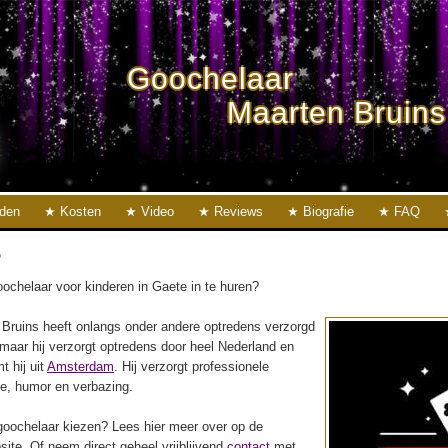
Goochelaar
Maarten Bruins
eden
Kosten
Video
Reviews
Biografie
FAQ
e
ochelaar voor kinderen in Gaete in te huren?
Bruins heeft onlangs onder andere optredens verzorgd
 maar hij verzorgt optredens door heel Nederland en
t hij uit
Amsterdam
. Hij verzorgt professionele
ie, humor en verbazing.
oochelaar kiezen? Lees hier meer over op de
ite. Of neem direct geheel vrijblijvend
contact
met