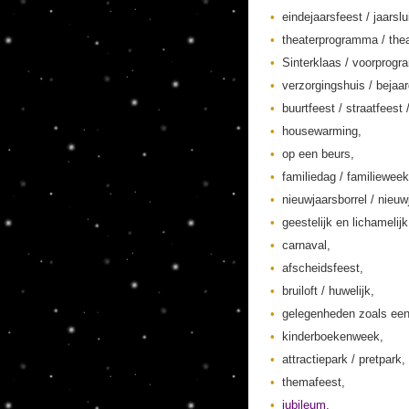
eindejaarsfeest / jaarslu
theaterprogramma / thea
Sinterklaas / voorprogr
verzorgingshuis / bejaa
buurtfeest / straatfeest 
housewarming,
op een beurs,
familiedag / familieweek
nieuwjaarsborrel / nieuw
geestelijk en lichamelij
carnaval,
afscheidsfeest,
bruiloft / huwelijk,
gelegenheden zoals een
kinderboekenweek,
attractiepark / pretpark,
themafeest,
jubileum
,