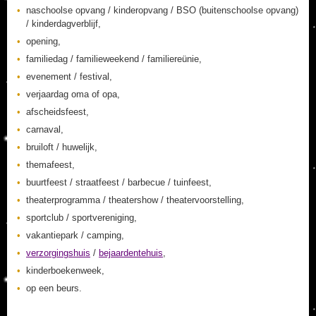
naschoolse opvang / kinderopvang / BSO (buitenschoolse opvang)
/ kinderdagverblijf,
opening,
familiedag / familieweekend / familiereünie,
evenement / festival,
verjaardag oma of opa,
afscheidsfeest,
carnaval,
bruiloft / huwelijk,
themafeest,
buurtfeest / straatfeest / barbecue / tuinfeest,
theaterprogramma / theatershow / theatervoorstelling,
sportclub / sportvereniging,
vakantiepark / camping,
verzorgingshuis
/
bejaardentehuis
,
kinderboekenweek,
op een beurs.