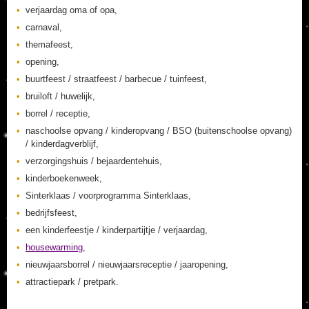
verjaardag oma of opa,
carnaval,
themafeest,
opening,
buurtfeest / straatfeest / barbecue / tuinfeest,
bruiloft / huwelijk,
borrel / receptie,
naschoolse opvang / kinderopvang / BSO (buitenschoolse opvang)
/ kinderdagverblijf,
verzorgingshuis / bejaardentehuis,
kinderboekenweek,
Sinterklaas / voorprogramma Sinterklaas,
bedrijfsfeest,
een kinderfeestje / kinderpartijtje / verjaardag,
housewarming
,
nieuwjaarsborrel / nieuwjaarsreceptie / jaaropening,
attractiepark / pretpark.