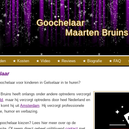
Goochelaar
Maarten Bruins
eden
Kosten
Video
Reviews
Biografie
FAQ
laar
ochelaar voor kinderen in Gelselaar in te huren?
Bruins heeft onlangs onder andere optredens verzorgd
ld
, maar hij verzorgt optredens door heel Nederland en
f komt hij uit
Amsterdam
. Hij verzorgt professionele
ie, humor en verbazing.
oochelaar kiezen? Lees hier meer over op de
ite. Of neem direct geheel vrijblijvend
contact
met