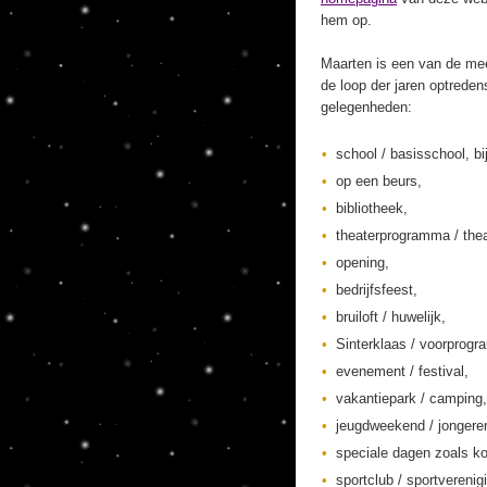
hem op.
Maarten is een van de mee
de loop der jaren optreden
gelegenheden:
school / basisschool, bi
op een beurs,
bibliotheek,
theaterprogramma / thea
opening,
bedrijfsfeest,
bruiloft / huwelijk,
Sinterklaas / voorprogr
evenement / festival,
vakantiepark / camping,
jeugdweekend / jonger
speciale dagen zoals ko
sportclub / sportverenig