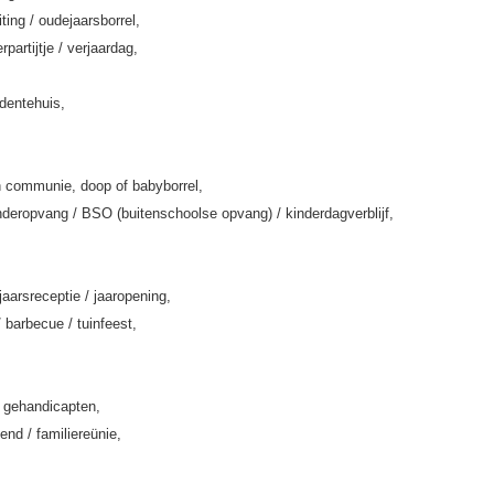
iting / oudejaarsborrel,
rpartijtje / verjaardag,
rdentehuis,
 communie, doop of babyborrel,
deropvang / BSO (buitenschoolse opvang) / kinderdagverblijf,
jaarsreceptie / jaaropening,
/ barbecue / tuinfeest,
k gehandicapten,
end / familiereünie,