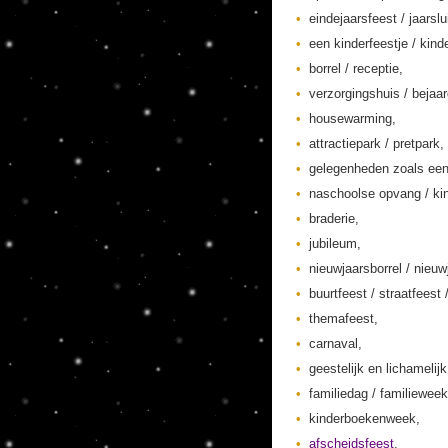
eindejaarsfeest / jaarslu
een kinderfeestje / kinde
borrel / receptie,
verzorgingshuis / bejaa
housewarming,
attractiepark / pretpark,
gelegenheden zoals een
naschoolse opvang / kin
braderie,
jubileum,
nieuwjaarsborrel / nieuw
buurtfeest / straatfeest 
themafeest,
carnaval,
geestelijk en lichamelij
familiedag / familieweek
kinderboekenweek,
afscheidsfeest
,