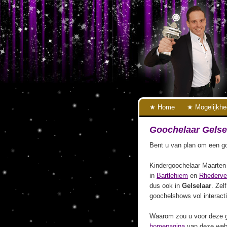
Home
Mogelijkh
Goochelaar Gelse
Bent u van plan om een go
Kindergoochelaar Maarten 
in
Bartlehiem
en
Rhederve
dus ook in
Gelselaar
. Zel
goochelshows vol interact
Waarom zou u voor deze g
homepagina
van deze webs