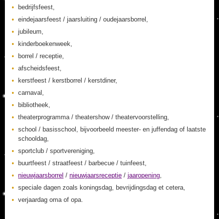
bedrijfsfeest,
eindejaarsfeest / jaarsluiting / oudejaarsborrel,
jubileum,
kinderboekenweek,
borrel / receptie,
afscheidsfeest,
kerstfeest / kerstborrel / kerstdiner,
carnaval,
bibliotheek,
theaterprogramma / theatershow / theatervoorstelling,
school / basisschool, bijvoorbeeld meester- en juffendag of laatste
schooldag,
sportclub / sportvereniging,
buurtfeest / straatfeest / barbecue / tuinfeest,
nieuwjaarsborrel
/
nieuwjaarsreceptie
/
jaaropening
,
speciale dagen zoals koningsdag, bevrijdingsdag et cetera,
verjaardag oma of opa.