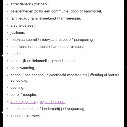
attractiepark / pretpark,
gelegenheden zoals een communie, doop of babyborrel,
familiedag / familieweekend / familiereünie,
afscheidsfeest,
jubileum,
nieuwjaarsborrel / nieuwjaarsreceptie / jaaropening,
buurtfeest / straatfeest / barbecue / tuinfeest,
braderie,
geestelijk en lichamelijk gehandicapten,
housewarming,
school / basisschool, bijvoorbeeld meester- en juffendag of laatste
schooldag,
opening,
borrel / receptie,
verzorgingshuis
/
bejaardentehuis
,
een kinderfeestje / kinderpartijtje / verjaardag,
kinderboekenweek.