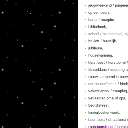
jeugdweekend / jonger
op een beurs,
borrel / receptie,
bibliotheek,
school / basisschool, bi
bruiloft / huwelijk,
jubileum,
housewarming,
kerstfeest / kerstborrel /
Sinterklaas / voorprogr
nieuwjaarsborrel / nieuw
een kinderfeestje / kinde
vakantiepark / camping,
verjaardag oma of opa,
bedrijfsfeest,
kinderboekenweek,
buurtfeest / straatfeest 
eindejaarsfeest
/
jaarslu