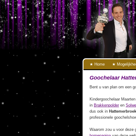
Home
Mogelijkh
Goochelaar Hatt
Bent u van plan om een go
Kindergoochelaar Maarten 
in
Brakkenpolder
en
Solwe
dus ook in
Hattemerbroe
professionele goochelshow
Waarom zou u voor deze g
homepagina
van deze webs