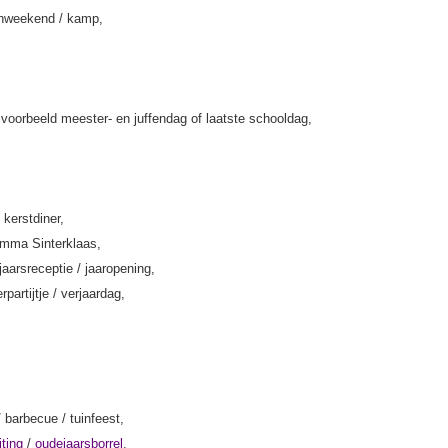
enweekend / kamp,
jvoorbeeld meester- en juffendag of laatste schooldag,
 kerstdiner,
amma Sinterklaas,
jaarsreceptie / jaaropening,
rpartijtje / verjaardag,
/ barbecue / tuinfeest,
iting
/
oudejaarsborrel
,