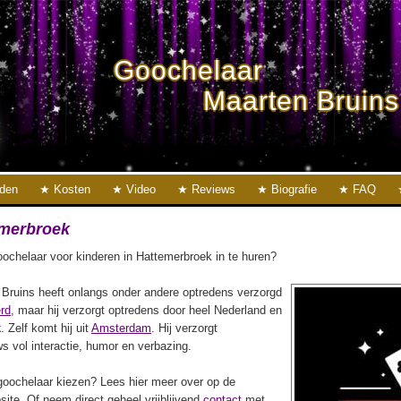
Goochelaar
Maarten Bruins
eden
Kosten
Video
Reviews
Biografie
FAQ
emerbroek
ochelaar voor kinderen in Hattemerbroek in te huren?
Bruins heeft onlangs onder andere optredens verzorgd
rd
, maar hij verzorgt optredens door heel Nederland en
k
. Zelf komt hij uit
Amsterdam
. Hij verzorgt
s vol interactie, humor en verbazing.
oochelaar kiezen? Lees hier meer over op de
ite. Of neem direct geheel vrijblijvend
contact
met