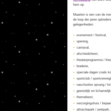
hem op.
Maarten is een van de mee
de loop der jaren optreden
gelegenheden:
evenement / festival,
opening,
carnaval,
afscheidsfeest,
theaterprogramma / thea
braderie,
speciale dagen zoals ko
sportclub / sportverenig
naschoolse opvang / kin
geestelijk en lichamelij
themafeest,
verzorgingshuis / bejaa
attractiepark / pretpark,