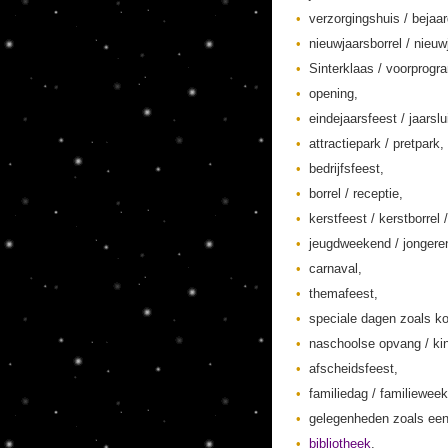
verzorgingshuis / bejaa
nieuwjaarsborrel / nieuw
Sinterklaas / voorprogr
opening,
eindejaarsfeest / jaarslu
attractiepark / pretpark,
bedrijfsfeest,
borrel / receptie,
kerstfeest / kerstborrel /
jeugdweekend / jonger
carnaval,
themafeest,
speciale dagen zoals ko
naschoolse opvang / kin
afscheidsfeest,
familiedag / familieweek
gelegenheden zoals een
bibliotheek
,