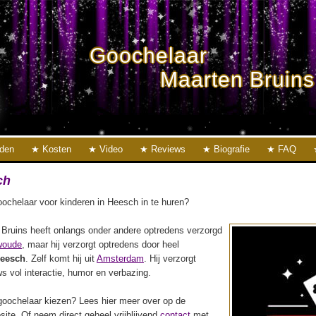
Goochelaar
Maarten Bruins
eden
Kosten
Video
Reviews
Biografie
FAQ
ch
ochelaar voor kinderen in Heesch in te huren?
Bruins heeft onlangs onder andere optredens verzorgd
woude
, maar hij verzorgt optredens door heel
eesch
. Zelf komt hij uit
Amsterdam
. Hij verzorgt
s vol interactie, humor en verbazing.
oochelaar kiezen? Lees hier meer over op de
ite. Of neem direct geheel vrijblijvend
contact
met