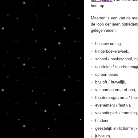
hem op.
Maarten is een van de mee
de loop der jaren optreden
gelegenheden:
housewarming,
kinderboekenweek,
school / basisschool, bi
sportclub / sportverenig
op een beurs,
bruiloft / huwelijk,
verjaardag oma of opa,
theaterprogramma / thea
evenement / festival,
vakantiepark / camping,
braderie,
geestelijk en lichamelij
jubileum,