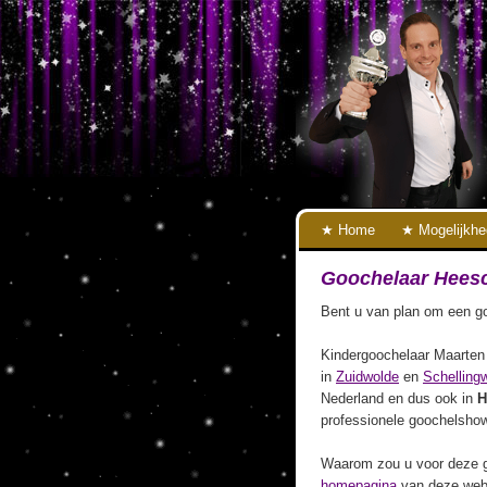
Home
Mogelijkh
Goochelaar Hees
Bent u van plan om een go
Kindergoochelaar Maarten 
in
Zuidwolde
en
Schelling
Nederland en dus ook in
H
professionele goochelshow
Waarom zou u voor deze g
homepagina
van deze webs