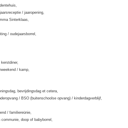
rdentehuis,
jaarsreceptie / jaaropening,
amma Sinterklaas,
iting / oudejaarsborrel,
 kerstdiner,
enweekend / kamp,
ningsdag, bevrijdingsdag et cetera,
deropvang / BSO (buitenschoolse opvang) / kinderdagverblijf,
end / familiereünie,
 communie, doop of babyborrel,