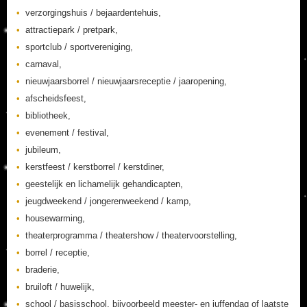
verzorgingshuis / bejaardentehuis,
attractiepark / pretpark,
sportclub / sportvereniging,
carnaval,
nieuwjaarsborrel / nieuwjaarsreceptie / jaaropening,
afscheidsfeest,
bibliotheek,
evenement / festival,
jubileum,
kerstfeest / kerstborrel / kerstdiner,
geestelijk en lichamelijk gehandicapten,
jeugdweekend / jongerenweekend / kamp,
housewarming,
theaterprogramma / theatershow / theatervoorstelling,
borrel / receptie,
braderie,
bruiloft / huwelijk,
school / basisschool, bijvoorbeeld meester- en juffendag of laatste