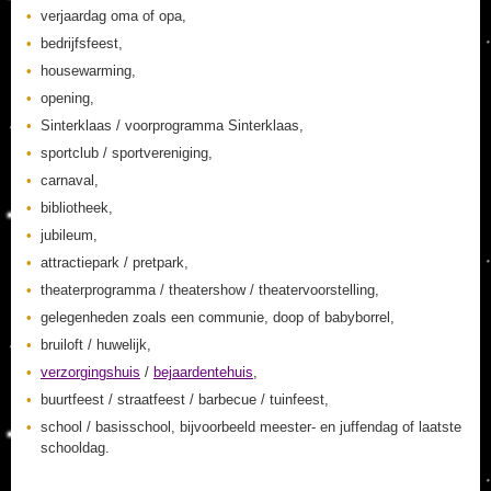
verjaardag oma of opa,
bedrijfsfeest,
housewarming,
opening,
Sinterklaas / voorprogramma Sinterklaas,
sportclub / sportvereniging,
carnaval,
bibliotheek,
jubileum,
attractiepark / pretpark,
theaterprogramma / theatershow / theatervoorstelling,
gelegenheden zoals een communie, doop of babyborrel,
bruiloft / huwelijk,
verzorgingshuis
/
bejaardentehuis
,
buurtfeest / straatfeest / barbecue / tuinfeest,
school / basisschool, bijvoorbeeld meester- en juffendag of laatste
schooldag.