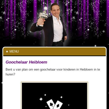
MENU
Goochelaar Heibloem
Bent u van plan om een goochelaar voor kinderen in Heibloem in te
huren?