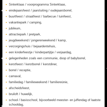
Sinterklaas / voorprogramma Sinterklaas,
eindejaarsfeest / jaarsluiting / oudejaarsborrel,
buurtfeest / straatfeest / barbecue / tuinfeest,
vakantiepark / camping,
jubileum,
attractiepark / pretpark,
jeugdweekend / jongerenweekend / kamp,
verzorgingshuis / bejaardentehuis,
een kinderfeestje / kinderpartijtje / verjaardag,
gelegenheden zoals een communie, doop of babyborrel,
kerstfeest / kerstborrel / kerstdiner,
borrel / receptie,
carnaval,
familiedag / familieweekend / familiereünie,
afscheidsfeest,
bruiloft / huwelijk,
school / basisschool, bijvoorbeeld meester- en juffendag of laatste
schooldag,