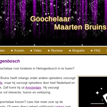
Goochelaar
Maarten Bruins
eden
Kosten
Video
Reviews
Biografie
FAQ
ogenbosch
ochelaar voor kinderen in Hertogenbosch in te huren?
Bruins heeft onlangs onder andere optredens verzorgd
le
, maar hij verzorgt optredens door heel Nederland en
h
. Zelf komt hij uit
Amsterdam
. Hij verzorgt
s vol interactie, humor en verbazing.
oochelaar kiezen? Lees hier meer over op de
ite. Of neem direct geheel vrijblijvend
contact
met