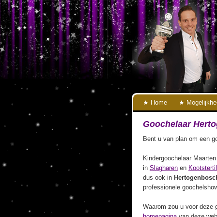
Home
Mogelijkh
Goochelaar Hert
Bent u van plan om een go
Kindergoochelaar Maarten 
in
Slagharen
en
Kootstertil
dus ook in
Hertogenbosc
professionele goochelshow
Waarom zou u voor deze g
homepagina
van deze webs