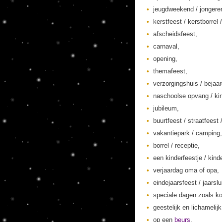
jeugdweekend / jonger
kerstfeest / kerstborrel /
afscheidsfeest,
carnaval,
opening,
themafeest,
verzorgingshuis / bejaa
naschoolse opvang / kin
jubileum,
buurtfeest / straatfeest 
vakantiepark / camping,
borrel / receptie,
een kinderfeestje / kinde
verjaardag oma of opa,
eindejaarsfeest / jaarslu
speciale dagen zoals ko
geestelijk en lichamelij
op een
beurs
,