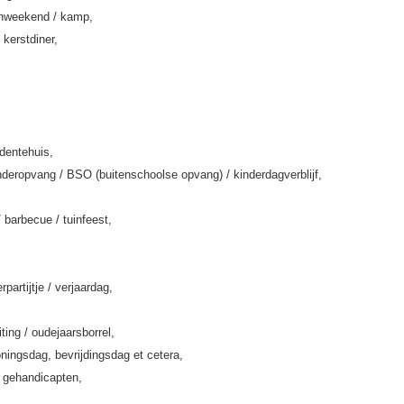
enweekend / kamp,
 kerstdiner,
rdentehuis,
deropvang / BSO (buitenschoolse opvang) / kinderdagverblijf,
/ barbecue / tuinfeest,
rpartijtje / verjaardag,
iting / oudejaarsborrel,
ningsdag, bevrijdingsdag et cetera,
k gehandicapten,