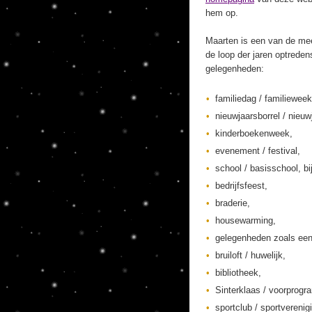
hem op.
Maarten is een van de mee
de loop der jaren optreden
gelegenheden:
familiedag / familieweek
nieuwjaarsborrel / nieuw
kinderboekenweek,
evenement / festival,
school / basisschool, bi
bedrijfsfeest,
braderie,
housewarming,
gelegenheden zoals een
bruiloft / huwelijk,
bibliotheek,
Sinterklaas / voorprogr
sportclub / sportverenig