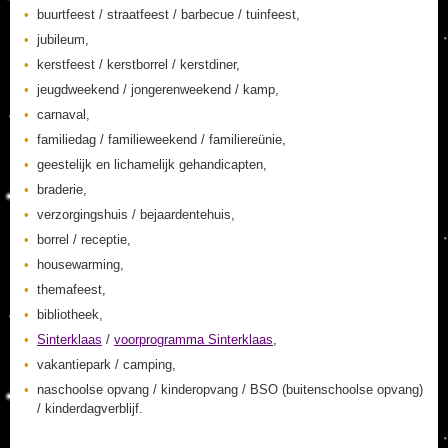
buurtfeest / straatfeest / barbecue / tuinfeest,
jubileum,
kerstfeest / kerstborrel / kerstdiner,
jeugdweekend / jongerenweekend / kamp,
carnaval,
familiedag / familieweekend / familiereünie,
geestelijk en lichamelijk gehandicapten,
braderie,
verzorgingshuis / bejaardentehuis,
borrel / receptie,
housewarming,
themafeest,
bibliotheek,
Sinterklaas
/
voorprogramma Sinterklaas
,
vakantiepark / camping,
naschoolse opvang / kinderopvang / BSO (buitenschoolse opvang)
/ kinderdagverblijf.