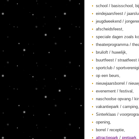
school / basisschool, bi
eindejaarsfeest / jaarslu
jeugdweekend / jonger
afscheidsfeest,
speciale dagen zoals ko
theaterprogramma / thea
bruiloft / huwelijk,
buurtfeest / straatfeest 
sportclub / sportverenig
op een beurs,
nieuwjaarsborrel / nieuw
evenement / festival,
naschoolse opvang / kin
vakantiepark / camping,
Sinterklaas / voorprogr
opening,
borrel / receptie,
attractiepark
/
pretpark
,