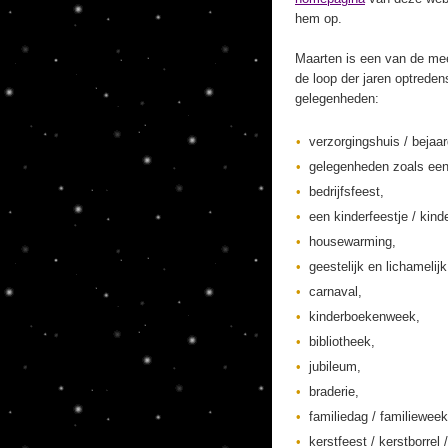
hem op.
Maarten is een van de mee
de loop der jaren optreden
gelegenheden:
verzorgingshuis / bejaa
gelegenheden zoals een
bedrijfsfeest,
een kinderfeestje / kinde
housewarming,
geestelijk en lichamelij
carnaval,
kinderboekenweek,
bibliotheek,
jubileum,
braderie,
familiedag / familieweek
kerstfeest / kerstborrel /