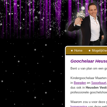
Home
Mogelijkh
Goochelaar Heus
Bent u van plan om een go
Kindergoochelaar Maarten 
in
Beegden
en
Spoorbuurt
dus ook in
Heusden Vest
professionele goochelshow
Waarom zou u voor deze g
homepagina
van deze webs