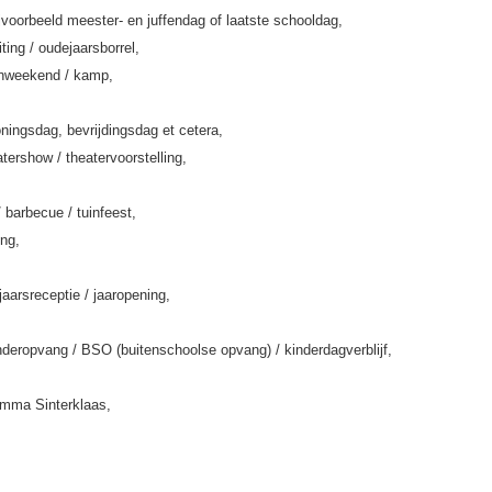
jvoorbeeld meester- en juffendag of laatste schooldag,
iting / oudejaarsborrel,
enweekend / kamp,
ningsdag, bevrijdingsdag et cetera,
tershow / theatervoorstelling,
/ barbecue / tuinfeest,
ing,
jaarsreceptie / jaaropening,
deropvang / BSO (buitenschoolse opvang) / kinderdagverblijf,
amma Sinterklaas,