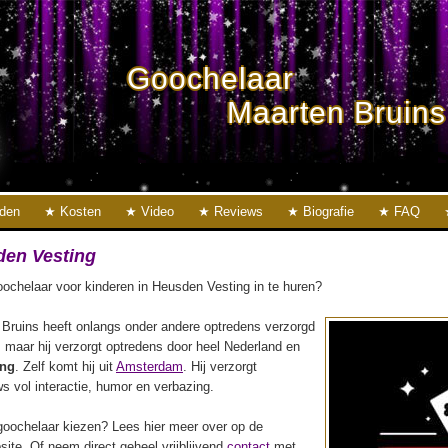
Goochelaar
Maarten Bruins
eden
Kosten
Video
Reviews
Biografie
FAQ
den Vesting
ochelaar voor kinderen in Heusden Vesting in te huren?
Bruins heeft onlangs onder andere optredens verzorgd
, maar hij verzorgt optredens door heel Nederland en
ing
. Zelf komt hij uit
Amsterdam
. Hij verzorgt
s vol interactie, humor en verbazing.
oochelaar kiezen? Lees hier meer over op de
ite. Of neem direct geheel vrijblijvend
contact
met