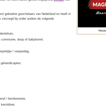
st geboekte goochelaars van Nederland en heeft in
s verzorgd bij onder andere de volgende
rdentehuis,
 communie, doop of babyborrel,
rpartijtje / verjaardag,
k gehandicapten,
end / familiereünie,
 kerstdiner,