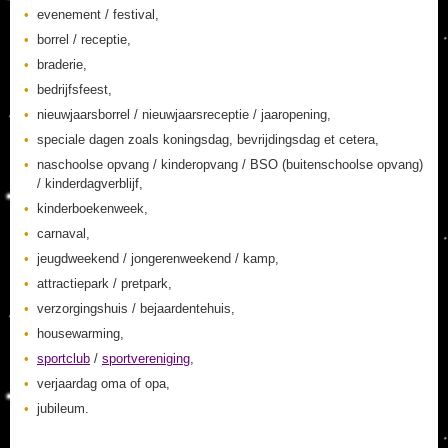
evenement / festival,
borrel / receptie,
braderie,
bedrijfsfeest,
nieuwjaarsborrel / nieuwjaarsreceptie / jaaropening,
speciale dagen zoals koningsdag, bevrijdingsdag et cetera,
naschoolse opvang / kinderopvang / BSO (buitenschoolse opvang)
/ kinderdagverblijf,
kinderboekenweek,
carnaval,
jeugdweekend / jongerenweekend / kamp,
attractiepark / pretpark,
verzorgingshuis / bejaardentehuis,
housewarming,
sportclub
/
sportvereniging
,
verjaardag oma of opa,
jubileum.