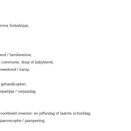
amma Sinterklaas,
end / familiereünie,
 communie, doop of babyborrel,
enweekend / kamp,
k gehandicapten,
rpartijtje / verjaardag,
jvoorbeeld meester- en juffendag of laatste schooldag,
jaarsreceptie / jaaropening,