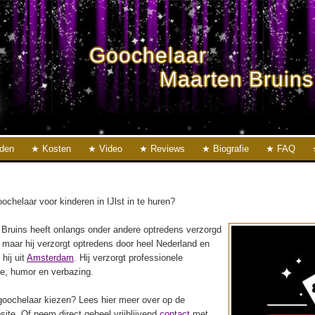
Goochelaar
Maarten Bruins
eden
Kosten
Video
Reviews
Biografie
FAQ
chelaar voor kinderen in IJlst in te huren?
Bruins heeft onlangs onder andere optredens verzorgd
, maar hij verzorgt optredens door heel Nederland en
 hij uit
Amsterdam
. Hij verzorgt professionele
ie, humor en verbazing.
oochelaar kiezen? Lees hier meer over op de
ite. Of neem direct geheel vrijblijvend
contact
met