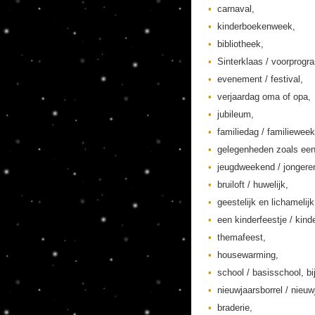
carnaval,
kinderboekenweek,
bibliotheek,
Sinterklaas / voorprogr
evenement / festival,
verjaardag oma of opa,
jubileum,
familiedag / familieweek
gelegenheden zoals een
jeugdweekend / jonger
bruiloft / huwelijk,
geestelijk en lichamelij
een kinderfeestje / kinde
themafeest,
housewarming,
school / basisschool, bi
nieuwjaarsborrel / nieuw
braderie,