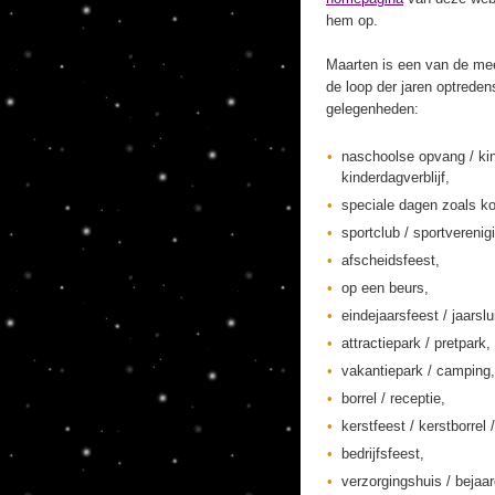
hem op.
Maarten is een van de mee
de loop der jaren optreden
gelegenheden:
naschoolse opvang / ki
kinderdagverblijf,
speciale dagen zoals ko
sportclub / sportverenig
afscheidsfeest,
op een beurs,
eindejaarsfeest / jaarslu
attractiepark / pretpark,
vakantiepark / camping,
borrel / receptie,
kerstfeest / kerstborrel /
bedrijfsfeest,
verzorgingshuis / bejaa