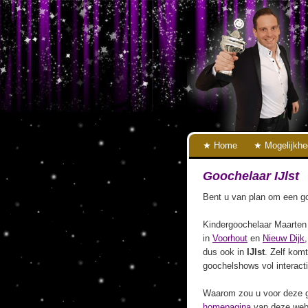
Home
Mogelijkh
Goochelaar IJlst
Bent u van plan om een goo
Kindergoochelaar Maarten 
in
Voorhout
en
Nieuw Dijk
dus ook in
IJlst
. Zelf komt
goochelshows vol interact
Waarom zou u voor deze g
homepagina
van deze webs