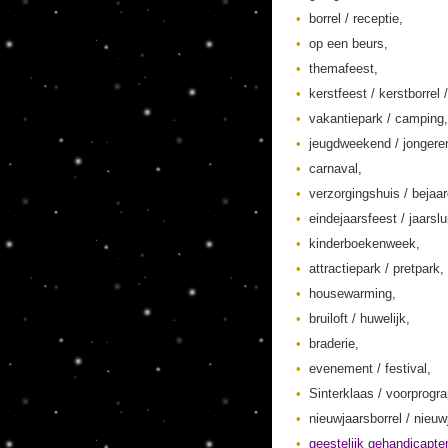
borrel / receptie,
op een beurs,
themafeest,
kerstfeest / kerstborrel /
vakantiepark / camping,
jeugdweekend / jonger
carnaval,
verzorgingshuis / bejaa
eindejaarsfeest / jaarslu
kinderboekenweek,
attractiepark / pretpark,
housewarming,
bruiloft / huwelijk,
braderie,
evenement / festival,
Sinterklaas / voorprogr
nieuwjaarsborrel / nieuw
geestelijk gehandicapte