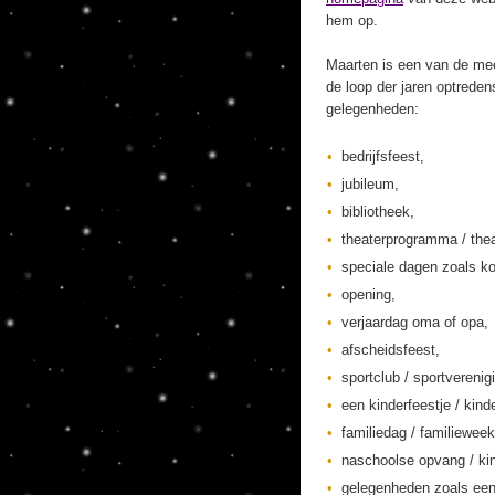
hem op.
Maarten is een van de mee
de loop der jaren optreden
gelegenheden:
bedrijfsfeest,
jubileum,
bibliotheek,
theaterprogramma / thea
speciale dagen zoals ko
opening,
verjaardag oma of opa,
afscheidsfeest,
sportclub / sportverenig
een kinderfeestje / kinde
familiedag / familieweek
naschoolse opvang / kin
gelegenheden zoals een