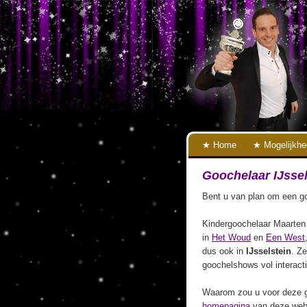
Home
Mogelijkh
Goochelaar IJssel
Bent u van plan om een goo
Kindergoochelaar Maarten 
in
Het Woud
en
Een West
dus ook in
IJsselstein
. Ze
goochelshows vol interact
Waarom zou u voor deze g
homepagina
van deze webs