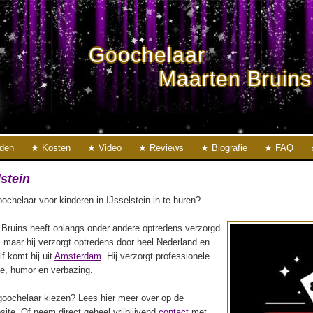
Goochelaar
Maarten Bruins
eden
Kosten
Video
Reviews
Biografie
FAQ
stein
chelaar voor kinderen in IJsselstein in te huren?
Bruins heeft onlangs onder andere optredens verzorgd
, maar hij verzorgt optredens door heel Nederland en
lf komt hij uit
Amsterdam
. Hij verzorgt professionele
ie, humor en verbazing.
oochelaar kiezen? Lees hier meer over op de
ite. Of neem direct geheel vrijblijvend
contact
met