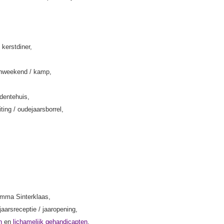
 kerstdiner,
enweekend / kamp,
rdentehuis,
iting / oudejaarsborrel,
amma Sinterklaas,
jaarsreceptie / jaaropening,
n
en
lichamelijk gehandicapten
,