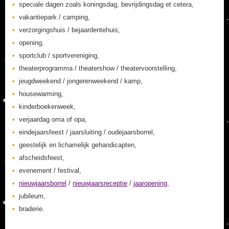
speciale dagen zoals koningsdag, bevrijdingsdag et cetera,
vakantiepark / camping,
verzorgingshuis / bejaardentehuis,
opening,
sportclub / sportvereniging,
theaterprogramma / theatershow / theatervoorstelling,
jeugdweekend / jongerenweekend / kamp,
housewarming,
kinderboekenweek,
verjaardag oma of opa,
eindejaarsfeest / jaarsluiting / oudejaarsborrel,
geestelijk en lichamelijk gehandicapten,
afscheidsfeest,
evenement / festival,
nieuwjaarsborrel
/
nieuwjaarsreceptie
/
jaaropening
,
jubileum,
braderie.