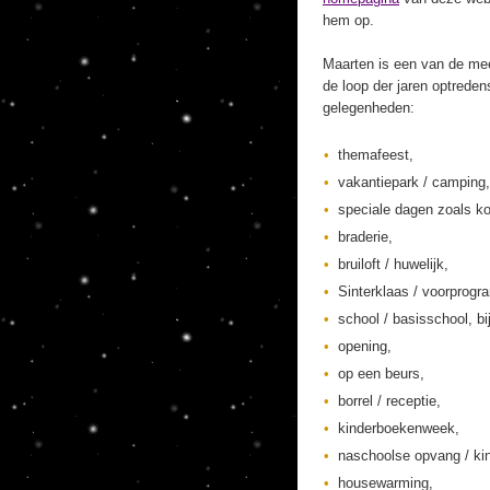
hem op.
Maarten is een van de mee
de loop der jaren optreden
gelegenheden:
themafeest,
vakantiepark / camping,
speciale dagen zoals ko
braderie,
bruiloft / huwelijk,
Sinterklaas / voorprogr
school / basisschool, bi
opening,
op een beurs,
borrel / receptie,
kinderboekenweek,
naschoolse opvang / kin
housewarming,