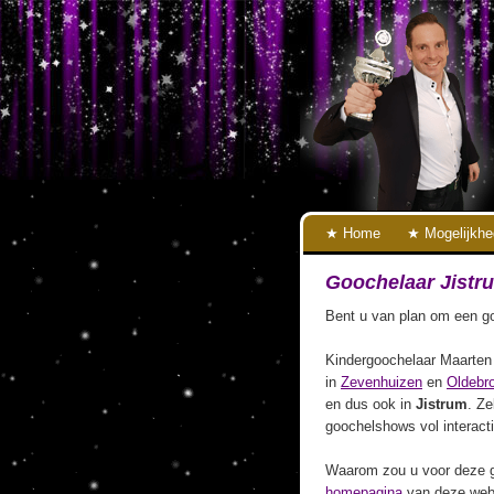
Home
Mogelijkh
Goochelaar Jistr
Bent u van plan om een go
Kindergoochelaar Maarten 
in
Zevenhuizen
en
Oldebr
en dus ook in
Jistrum
. Ze
goochelshows vol interact
Waarom zou u voor deze g
homepagina
van deze webs