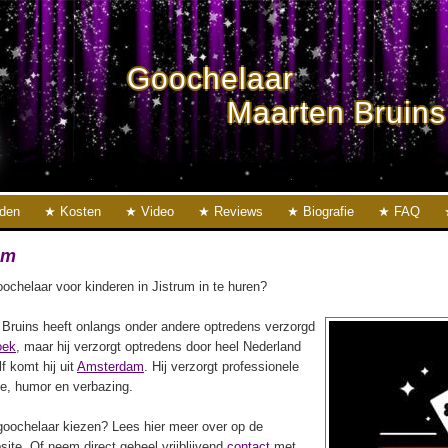
Goochelaar
Maarten Bruins
eden
Kosten
Video
Reviews
Biografie
FAQ
um
ochelaar voor kinderen in Jistrum in te huren?
Bruins heeft onlangs onder andere optredens verzorgd
oek
, maar hij verzorgt optredens door heel Nederland
lf komt hij uit
Amsterdam
. Hij verzorgt professionele
ie, humor en verbazing.
oochelaar kiezen? Lees hier meer over op de
ite. Of neem direct geheel vrijblijvend
contact
met