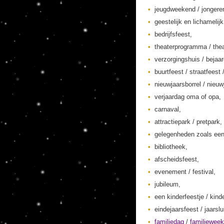
jeugdweekend / jonger
geestelijk en lichamelij
bedrijfsfeest,
theaterprogramma / thea
verzorgingshuis / bejaa
buurtfeest / straatfeest 
nieuwjaarsborrel / nieuw
verjaardag oma of opa,
carnaval,
attractiepark / pretpark,
gelegenheden zoals een
bibliotheek,
afscheidsfeest,
evenement / festival,
jubileum,
een kinderfeestje / kinde
eindejaarsfeest / jaarslu
familiedag
/
familiewee