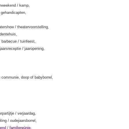
enweekend / kamp,
k gehandicapten,
tershow / theatervoorstelling,
rdentehuis,
/ barbecue / tuinfeest,
jaarsreceptie / jaaropening,
 communie, doop of babyborrel,
rpartijtje / verjaardag,
iting / oudejaarsborrel,
kend
/
familiereünie
,