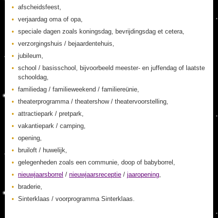
afscheidsfeest,
verjaardag oma of opa,
speciale dagen zoals koningsdag, bevrijdingsdag et cetera,
verzorgingshuis / bejaardentehuis,
jubileum,
school / basisschool, bijvoorbeeld meester- en juffendag of laatste
schooldag,
familiedag / familieweekend / familiereünie,
theaterprogramma / theatershow / theatervoorstelling,
attractiepark / pretpark,
vakantiepark / camping,
opening,
bruiloft / huwelijk,
gelegenheden zoals een communie, doop of babyborrel,
nieuwjaarsborrel
/
nieuwjaarsreceptie
/
jaaropening
,
braderie,
Sinterklaas / voorprogramma Sinterklaas.