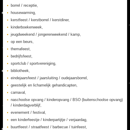
borrel / receptie,
housewarming,
kerstfeest / kerstborrel / kerstdiner,
kinderboekenweek,
jeugdweekend / jongerenweekend / kamp,
op een beurs,
themafeest,
bedrijfsfeest,
sportclub / sportvereniging,
bibliotheek,
eindejaarsfeest / jaarsluiting / oudejaarsborrel,
geestelijk en lichamelijk gehandicapten,
carnaval,
naschoolse opvang / kinderopvang / BSO (buitenschoolse opvang)
/ kinderdagverblijf,
evenement / festival,
een kinderfeestje / kinderpartijtje / verjaardag,
buurtfeest / straatfeest / barbecue / tuinfeest,