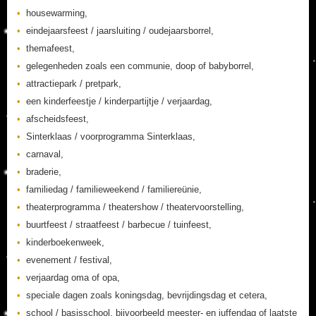
housewarming,
eindejaarsfeest / jaarsluiting / oudejaarsborrel,
themafeest,
gelegenheden zoals een communie, doop of babyborrel,
attractiepark / pretpark,
een kinderfeestje / kinderpartijtje / verjaardag,
afscheidsfeest,
Sinterklaas / voorprogramma Sinterklaas,
carnaval,
braderie,
familiedag / familieweekend / familiereünie,
theaterprogramma / theatershow / theatervoorstelling,
buurtfeest / straatfeest / barbecue / tuinfeest,
kinderboekenweek,
evenement / festival,
verjaardag oma of opa,
speciale dagen zoals koningsdag, bevrijdingsdag et cetera,
school / basisschool, bijvoorbeeld meester- en juffendag of laatste