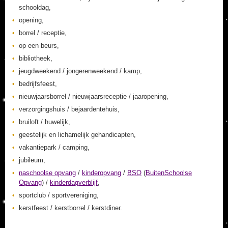
schooldag,
opening,
borrel / receptie,
op een beurs,
bibliotheek,
jeugdweekend / jongerenweekend / kamp,
bedrijfsfeest,
nieuwjaarsborrel / nieuwjaarsreceptie / jaaropening,
verzorgingshuis / bejaardentehuis,
bruiloft / huwelijk,
geestelijk en lichamelijk gehandicapten,
vakantiepark / camping,
jubileum,
naschoolse opvang
/
kinderopvang
/
BSO
(
BuitenSchoolse
Opvang
) /
kinderdagverblijf
,
sportclub / sportvereniging,
kerstfeest / kerstborrel / kerstdiner.