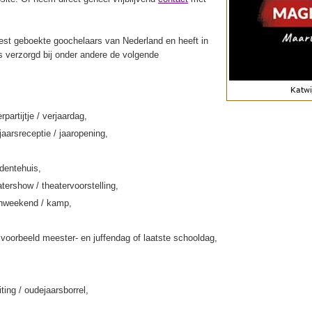
st geboekte goochelaars van Nederland en heeft in
s verzorgd bij onder andere de volgende
rpartijtje / verjaardag,
jaarsreceptie / jaaropening,
rdentehuis,
tershow / theatervoorstelling,
enweekend / kamp,
jvoorbeeld meester- en juffendag of laatste schooldag,
iting / oudejaarsborrel,