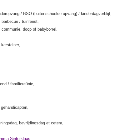
deropvang / BSO (buitenschoolse opvang) / kinderdagverblijf,
/ barbecue / tuinfeest,
 communie, doop of babyborrel,
 kerstdiner,
end / familiereünie,
k gehandicapten,
ningsdag, bevrijdingsdag et cetera,
amma Sinterklaas
,