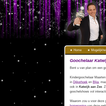
Home
Mogelijkh
Goochelaar Katwi
Bent u van plan om een go
Kindergoochelaar Maarten 
in
Dijkerhoek
en
Blija
, maa
ook in
Katwijk aan Zee
. Z
goochelshows vol interact
Waarom zou u voor deze g
homepagina
van deze webs