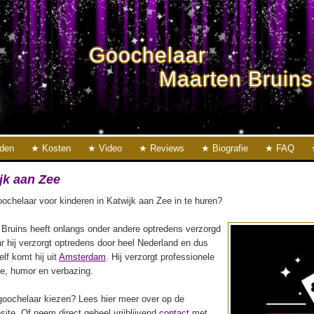
Goochelaar
Maarten Bruins
eden
Kosten
Video
Reviews
Biografie
FAQ
jk aan Zee
ochelaar voor kinderen in Katwijk aan Zee in te huren?
Bruins heeft onlangs onder andere optredens verzorgd
r hij verzorgt optredens door heel Nederland en dus
elf komt hij uit
Amsterdam
. Hij verzorgt professionele
ie, humor en verbazing.
oochelaar kiezen? Lees hier meer over op de
ite. Of neem direct geheel vrijblijvend
contact
met