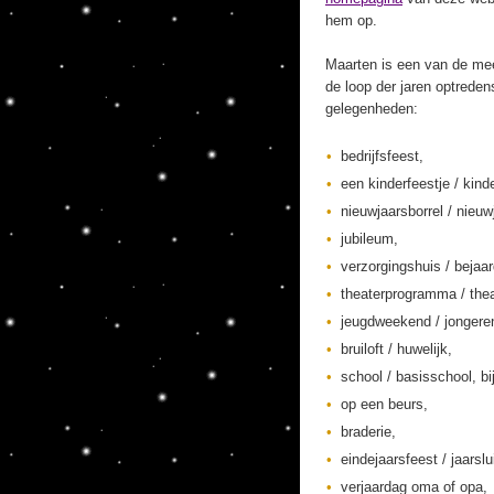
hem op.
Maarten is een van de mee
de loop der jaren optreden
gelegenheden:
bedrijfsfeest,
een kinderfeestje / kinde
nieuwjaarsborrel / nieuw
jubileum,
verzorgingshuis / bejaa
theaterprogramma / thea
jeugdweekend / jonger
bruiloft / huwelijk,
school / basisschool, bi
op een beurs,
braderie,
eindejaarsfeest / jaarslu
verjaardag oma of opa,