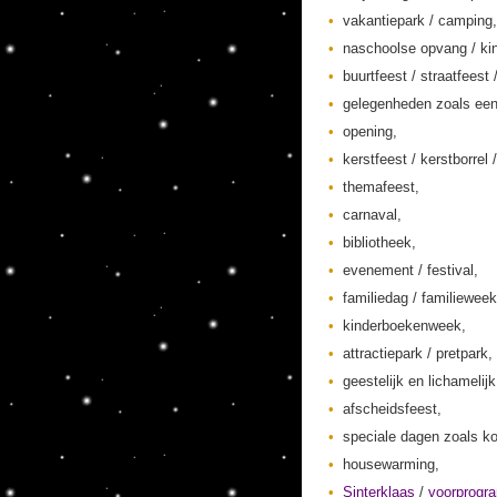
vakantiepark / camping,
naschoolse opvang / kin
buurtfeest / straatfeest 
gelegenheden zoals een
opening,
kerstfeest / kerstborrel /
themafeest,
carnaval,
bibliotheek,
evenement / festival,
familiedag / familieweek
kinderboekenweek,
attractiepark / pretpark,
geestelijk en lichamelij
afscheidsfeest,
speciale dagen zoals ko
housewarming,
Sinterklaas
/
voorprogr