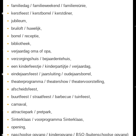
familiedag / familieweekend / familiereünie,
kerstfeest / kerstborrel / kerstdiner,
jubileum,
bruiloft / huwelijk,
borrel / receptie,
bibliotheek,
verjaardag oma of opa,
verzorgingshuis / bejaardentehuis,
een kinderfeestje / kinderpartijtje / verjaardag,
eindejaarsfeest / jaarsluiting / oudejaarsborrel,
theaterprogramma / theatershow / theatervoorstelling,
afscheidsfeest,
buurtfeest / straatfeest / barbecue / tuinfeest,
carnaval,
attractiepark / pretpark,
Sinterklaas / voorprogramma Sinterklaas,
opening,
naschoolse opvang / kinderopvang / BSO (buitenschoolse opvang)